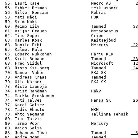
 55. Lauri Kase                     Mecro AS        
  2
 56. Mihkel Reimaa                  seiklusporr        
 56. Silver Eensaar                 Kobras             
 58. Mati Mägi                      HOK                
 59. Siim Kokk                                         
 60. Reimo Liiv                     Tammed          
 33
 61. Viljar Grauen                  Metsapeatus        
 62. Timo Suppi                     Orion              
 63. Harles Kosk                    Kaitsejõud         
 63. Danilo Piht                    Mercury         
 22
 65. Kalmet Kala                                       
 65. Eduard Pukkonen                Harju KEK          
 65. Kirti Rebane                   Tammed          
 23
 68. Fred Viidul                    Microsoft       
 12
 68. Risto Kiilberg                 Tammed          
 24
 70. Sander Vaher                   EKJ SK             
 70. Andreas Kraas                  Tammed             
 70. Olle Kärner                    EKJ SK             
 73. Risto Laanoja                                     
 74. Priit Randman                  Rakv               
 74. Markko Sinkkonen                                  
 74. Anti Talves                    Hansa SK        
 26
 77. Karol Galicz                                      
 78. Madis Ehastu                   MKM                
 78. Ahto Vegmann                   Tallinna Tehnik    
 80. Timo Talvik                                       
 80. Tarmo Pöör                     Mercury            
 80. Vaido Salis                                       
 83. Johannes Tasa                  Tammed          
  3
 84. Andre Nõmm                     Tammed             