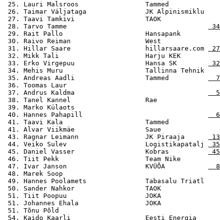
 25. Lauri Malsroos                 Tammed             
 26. Taimar Väljataga               JK Alpinismiklu    
 27. Taavi Tamkivi                  TAOK               
 28. Tarvo Tamme                                    
 34
 29. Rait Pallo                     Hansapank          
 30. Raivo Reiman                   West               
 31. Hillar Saare                   hillarsaare.com 
 27
 32. Mikk Tali                      Harju KEK          
 33. Erko Virgepuu                  Hansa SK        
 32
 34. Mehis Muru                     Tallinna Tehnik    
 35. Andreas Aadli                  Tammed          
  7
 36. Toomas Laur                                       
 37. Andrus Kaldma                                  
  5
 38. Tanel Kannel                   Rae                
 39. Marko Külaots                                     
 40. Hannes Pahapill                                
  6
 41. Taavi Kala                     Tammed             
 41. Alvar Viikmäe                  Saue               
 43. Ragnar Leimann                 JK Piraaja      
 13
 44. Veiko Sulev                    Logistikapatalj 
 35
 45. Daniel Vasser                  Kobras          
 45
 46. Tiit Pekk                      Team Nike          
 47. Ivar Janson                    KVÜÕA           
  8
 48. Marek Soop                                        
 49. Hannes Poolamets               Tabasalu Triatl    
 50. Sander Nahkor                  TAOK               
 51. Tiit Poopuu                    JOKA               
 51. Johannes Ehala                 JOKA               
 51. Tõnu Põld                                         
 54. Kaido Kaarli                   Eesti Energia      