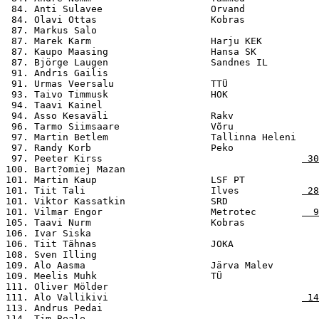
 84. Anti Sulavee                   Orvand             
 84. Olavi Ottas                    Kobras             
 87. Markus Salo                                       
 87. Marek Karm                     Harju KEK          
 87. Kaupo Maasing                  Hansa SK           
 87. Björge Laugen                  Sandnes IL         
 91. Andris Gailis                                     
 91. Urmas Veersalu                 TTÜ                
 93. Taivo Timmusk                  HOK                
 94. Taavi Kainel                                      
 94. Asso Kesaväli                  Rakv               
 96. Tarmo Siimsaare                Võru              
 97. Martin Betlem                  Tallinna Heleni    
 97. Randy Korb                     Peko               
 97. Peeter Kirss                                   
 30
100. Bart?omiej Mazan                                  
101. Martin Kaup                    LSF PT             
101. Tiit Tali                      Ilves           
 28
101. Viktor Kassatkin               SRD                
101. Vilmar Engor                   Metrotec        
  9
105. Taavi Nurm                     Kobras             
106. Ivar Siska                                        
106. Tiit Tähnas                    JOKA               
108. Sven Illing                                       
109. Alo Aasma                      Järva Malev        
109. Meelis Muhk                    TÜ                 
111. Oliver Mölder                                     
111. Alo Vallikivi                                  
 14
113. Andrus Pedai                                      
114. Tim Beale                                         