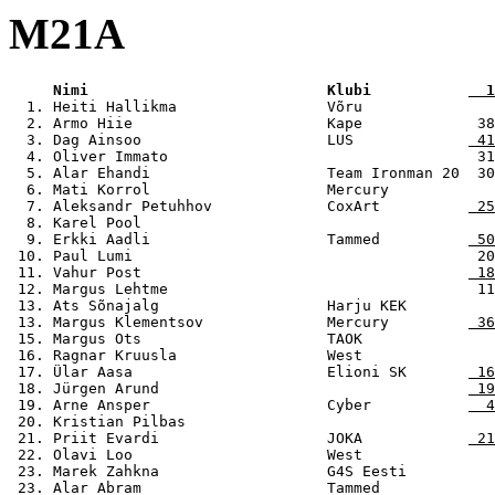
M21A
     Nimi                           Klubi           
  1
  1. Heiti Hallikma                 Võru               
  2. Armo Hiie                      Kape             38
  3. Dag Ainsoo                     LUS             
 41
  4. Oliver Immato                                   31
  5. Alar Ehandi                    Team Ironman 20  30
  6. Mati Korrol                    Mercury            
  7. Aleksandr Petuhhov             CoxArt          
 25
  8. Karel Pool                                        
  9. Erkki Aadli                    Tammed          
 50
 10. Paul Lumi                                       20
 11. Vahur Post                                     
 18
 12. Margus Lehtme                                   11
 13. Ats Sõnajalg                   Harju KEK          
 13. Margus Klementsov              Mercury         
 36
 15. Margus Ots                     TAOK               
 16. Ragnar Kruusla                 West               
 17. Ülar Aasa                      Elioni SK       
 16
 18. Jürgen Arund                                   
 19
 19. Arne Ansper                    Cyber           
  4
 20. Kristian Pilbas                                   
 21. Priit Evardi                   JOKA            
 21
 22. Olavi Loo                      West               
 23. Marek Zahkna                   G4S Eesti          
 23. Alar Abram                     Tammed             