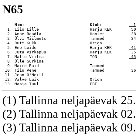
N65
     Nimi                           Klubi           
  1
  1. Liis Lille                     Harju KEK       
 50
  2. Anne Raadla                    Hooler           38
  2. Ülvi Miilmets                  Tammed           34
  4. Rutt Kukk                      Orion              
  5. Ene Loide                      Harju KEK       
 41
  6. Juta Virkepuu                  Harju KEK       
 35
  7. Malle Viilma                   TON             
 45
  8. Ülle Gurkina                                      
  9. Maire Raid                     Tammed             
 10. Tiiu Vene                      Tammed          
 36
 11. Jean O'Neill                                      
 12. Valve Luik                     Orion              
 13. Maaja Tuul                     EBE                
(1) Tallinna neljapäevak 2
(2) Tallinna neljapäevak 0
(3) Tallinna neljapäevak 