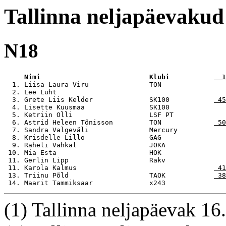
Tallinna neljapäevakud
N18
     Nimi                           Klubi           
  1
  1. Liisa Laura Viru               TON                
  2. Lee Luht                                          
  3. Grete Liis Kelder              SK100           
 45
  4. Lisette Kuusmaa                SK100              
  5. Ketriin Olli                   LSF PT             
  6. Astrid Heleen Tõnisson         TON             
 50
  7. Sandra Valgeväli               Mercury            
  8. Krisdelle Lillo                GAG                
  9. Raheli Vahkal                  JOKA               
 10. Mia Esta                       HOK                
 11. Gerlin Lipp                    Rakv               
 11. Karola Kalmus                                  
 41
 13. Triinu Põld                    TAOK            
 38
 14. Maarit Tammiksaar              x243               
(1) Tallinna neljapäevak 1