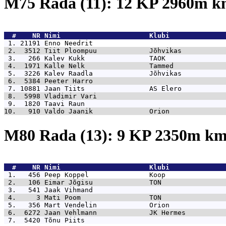
M75 Rada (11): 12 KP 2960m 
  #    NR 
Nimi                      Klubi              
 1. 21191 
Enno Needrit                                 
 2.  3512 
Tiit Ploompuu             Jõhvikas           
 3.   266 
Kalev Kukk                TAOK               
 4.  1971 
Kalle Nelk                Tammed             
 5.  3226 
Kalev Raadla              Jõhvikas           
 6.  5384 
Peeter Harro                                 
 7. 10881 
Jaan Tiits                AS Elero           
 8.  5998 
Vladimir Vari                                
 9.  1820 
Taavi Raun                                   
10.   910 
Valdo Jaanik              Orion              
M80 Rada (13): 9 KP 2350m k
  #    NR 
Nimi                      Klubi              
 1.   456 
Peep Koppel               Koop               
 2.   106 
Eimar Jõgisu              TON                
 3.   541 
Jaak Vihmand                                 
 4.     3 
Mati Poom                 TON                
 5.   356 
Mart Vendelin             Orion              
 6.  6272 
Jaan Vehlmann             JK Hermes          
 7.  5420 
Tõnu Piits                                   