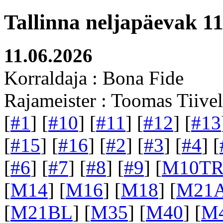
Tallinna neljapäevak 11
11.06.2026
Korraldaja : Bona Fide
Rajameister : Toomas Tiivel
[
#1
] [
#10
] [
#11
] [
#12
] [
#13
[
#15
] [
#16
] [
#2
] [
#3
] [
#4
] [
[
#6
] [
#7
] [
#8
] [
#9
] [
M10T
[
M14
] [
M16
] [
M18
] [
M21
[
M21BL
] [
M35
] [
M40
] [
M