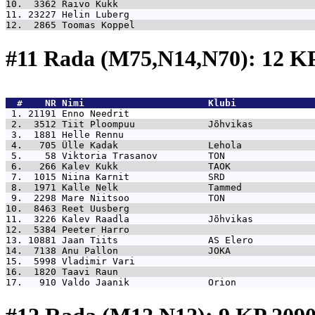
10.  3362 
Raivo Kukk                                   
11. 23227 
Helin Luberg                                 
12.  2865 
Toomas Koppel                                
#11 Rada (M75,N14,N70): 12 
  #    NR 
Nimi                      Klubi              
 1. 21191 
Enno Needrit                                 
 2.  3512 
Tiit Ploompuu             Jõhvikas           
 3.  1881 
Helle Rennu                                  
 4.   705 
Ülle Kadak                Lehola             
 5.    58 
Viktoria Trasanov         TON                
 6.   266 
Kalev Kukk                TAOK               
 7.  1015 
Niina Karnit              SRD                
 8.  1971 
Kalle Nelk                Tammed             
 9.  2298 
Mare Niitsoo              TON                
10.  8463 
Reet Uusberg                                 
11.  3226 
Kalev Raadla              Jõhvikas           
12.  5384 
Peeter Harro                                 
13. 10881 
Jaan Tiits                AS Elero           
14.  7138 
Anu Pallon                JOKA               
15.  5998 
Vladimir Vari                                
16.  1820 
Taavi Raun                                   
17.   910 
Valdo Jaanik              Orion              