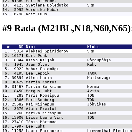
12. 41389 
Marlen Leemet                                
13.  4123 
Svetlana Doledutko        SRD                
14.  5995 
Veronika Kübar                               
15. 16798 
Koit Luus                                    
#9 Rada (M21BL,N18,N60,N65)
  #    NR 
Nimi                      Klubi              
 1.  5814 
Aleksei Spiridonov        SRD                
 2. 16171 
Karl Pehk                                    
 3. 18344 
Riivo Kiljak              Põrgupõhja         
 4.  1045 
Jaan Olvet                Rakv               
 5.  9022 
Vahur Pajomägi                               
 6.  4195 
Lea Leppik                TAOK               
 7. 39894 
Allen Larin               Kaitsevägi         
 8. 38429 
Martin Kontus                                
 9. 31467 
Martin Borkmann           Norma              
10.  8450 
Margus Luht               Avita              
11.   283 
Maris Roosipuu            TON                
12.  1366 
Mart Sooberg              TON                
13. 25582 
Kai Niinepuu              Jõhvikas           
14.  3670 
Alari Preitof                                
15.   260 
Marika Kirsspuu           TAOK               
16. 15000 
Liisa Laura Viru          TON                
17. 27410 
Tõnis Märtmaa                                
18. 17997 
Lee Luht                                     
19. 11258 
Lauri Ehrenpreis          Liewenthal Electron