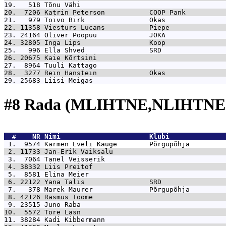
19.   518 
Tõnu Vähi                                    
20.  7206 
Katrin Peterson           COOP Pank          
21.   979 
Toivo Birk                Okas               
22. 11358 
Viesturs Lucans           Piepe              
23. 24164 
Oliver Poopuu             JOKA               
24. 32805 
Inga Lips                 Koop               
25.   996 
Ella Shved                SRD                
26. 20675 
Kaie Kõrtsini                                
27.  8964 
Tuuli Kattago                                
28.  3277 
Rein Hanstein             Okas               
29. 25683 
Liisi Meigas                                 
#8 Rada (MLIHTNE,NLIHTNE)
  #    NR 
Nimi                      Klubi              
 1.  9574 
Karmen Eveli Kauge        Põrgupõhja         
 2. 11733 
Jan-Erik Vaiksalu                            
 3.  7064 
Tanel Veisserik                              
 4. 38332 
Liis Preitof                                 
 5.  8581 
Elina Meier                                  
 6. 22122 
Yana Talis                SRD                
 7.   378 
Marek Maurer              Põrgupõhja         
 8. 42126 
Rasmus Toome                                 
 9. 23515 
Juno Raba                                    
10.  5572 
Tore Lasn                                    
11. 38284 
Kadi Kibbermann                              