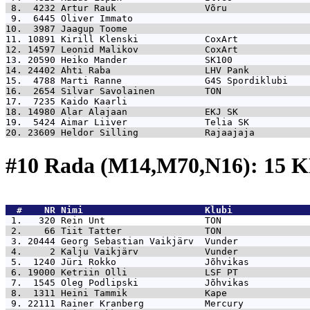
 8.  4232 
Artur Rauk                Võru               
 9.  6445 
Oliver Immato                                
10.  3987 
Jaagup Toome                                 
11. 10891 
Kirill Klenski            CoxArt             
12. 14597 
Leonid Malikov            CoxArt             
13. 20590 
Heiko Mander              SK100              
14. 24402 
Ahti Raba                 LHV Pank           
15.  4788 
Marti Ranne               G4S Spordiklubi    
16.  2654 
Silvar Savolainen         TON                
17.  7235 
Kaido Kaarli                                 
18. 14980 
Alar Alajaan              EKJ SK             
19.  5424 
Aimar Liiver              Telia SK           
20. 23609 
Heldor Silling            Rajaajaja          
#10 Rada (M14,M70,N16): 15 
  #    NR 
Nimi                      Klubi              
 1.   320 
Rein Unt                  TON                
 2.    66 
Tiit Tatter               TON                
 3. 20444 
Georg Sebastian Vaikjärv  Vunder             
 4.     2 
Kalju Vaikjärv            Vunder             
 5.  1240 
Jüri Rokko                Jõhvikas           
 6. 19000 
Ketriin Olli              LSF PT             
 7.  1545 
Oleg Podlipski            Jõhvikas           
 8.  1311 
Heini Tammik              Kape               
 9. 22111 
Rainer Kranberg           Mercury            