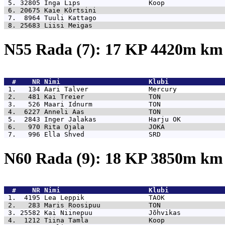
 5. 32805 
Inga Lips                 Koop               
 6. 20675 
Kaie Kõrtsini                                
 7.  8964 
Tuuli Kattago                                
 8. 25683 
Liisi Meigas                                 
N55 Rada (7): 17 KP 4420m k
  #    NR 
Nimi                      Klubi              
 1.   134 
Aari Talver               Mercury            
 2.   481 
Kai Treier                TON                
 3.   526 
Maari Idnurm              TON                
 4.  6227 
Anneli Aas                TON                
 5.  2843 
Inger Jalakas             Harju OK           
 6.   970 
Rita Ojala                JOKA               
 7.   996 
Ella Shved                SRD                
N60 Rada (9): 18 KP 3850m k
  #    NR 
Nimi                      Klubi              
 1.  4195 
Lea Leppik                TAOK               
 2.   283 
Maris Roosipuu            TON                
 3. 25582 
Kai Niinepuu              Jõhvikas           
 4.  1212 
Tiina Tamla               Koop               