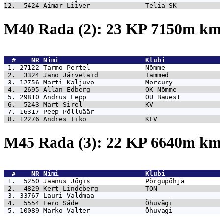
12.  5424 
Aimar Liiver              Telia SK           
M40 Rada (2): 23 KP 7150m k
  #    NR 
Nimi                      Klubi              
 1. 27122 
Tarmo Pertel              Nõmme              
 2.  3324 
Jano Järvelaid            Tammed             
 3. 12756 
Marti Kaljuve             Mercury            
 4.  2695 
Allan Edberg              OK Nõmme           
 5. 29810 
Andrus Lepp               OÜ Bauest          
 6.  5243 
Mart Sirel                KV                 
 7. 16317 
Peep Põlluäär                                
 8. 12276 
Andres Tiko               KFV                
M45 Rada (3): 22 KP 6640m k
  #    NR 
Nimi                      Klubi              
 1.  5250 
Jaanus Jõgis              Põrgupõhja         
 2.  4829 
Kert Lindeberg            TON                
 3. 33767 
Lauri Valdmaa                                
 4.  5554 
Eero Säde                 Õhuvägi            
 5. 10089 
Marko Valter              Õhuvägi            