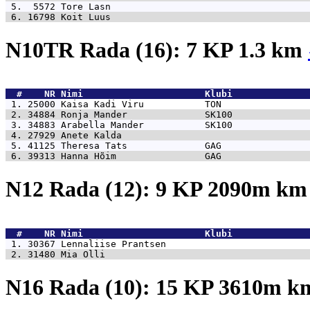
 5.  5572 
Tore Lasn                                    
 6. 16798 
Koit Luus                                    
N10TR Rada (16): 7 KP 1.3 km
  #    NR 
Nimi                      Klubi              
 1. 25000 
Kaisa Kadi Viru           TON                
 2. 34884 
Ronja Mander              SK100              
 3. 34883 
Arabella Mander           SK100              
 4. 27929 
Anete Kalda                                  
 5. 41125 
Theresa Tats              GAG                
 6. 39313 
Hanna Hõim                GAG                
N12 Rada (12): 9 KP 2090m k
  #    NR 
Nimi                      Klubi              
 1. 30367 
Lennaliise Prantsen                          
 2. 31480 
Mia Olli                                     
N16 Rada (10): 15 KP 3610m 