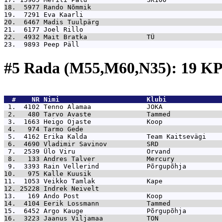
18.  5977 
Rando Nõmmik                                 
19.  7291 
Eva Kaarli                                   
20.  6467 
Madis Tuulpärg                               
21.  6177 
Joel Rillo                                   
22.  4932 
Mait Bratka               TÜ                 
23.  9893 
Peep Päll                                    
#5 Rada (M55,M60,N35): 19 K
  #    NR 
Nimi                      Klubi              
 1.  4102 
Tenno Alamaa              JOKA               
 2.   480 
Tarvo Avaste              Tammed             
 3.  1663 
Heigo Ojaste              Koop               
 4.   974 
Tarmo Gede                                   
 5.  4162 
Erika Kalda               Team Kaitsevägi    
 6.  4690 
Vladimir Savinov          SRD                
 7.  2539 
Ülo Viru                  Orvand             
 8.   133 
Andres Talver             Mercury            
 9.  3393 
Rain Vellerind            Põrgupõhja         
10.   975 
Kalle Kuusik                                 
11.  1053 
Veikko Tamlak             Kape               
12. 25228 
Indrek Neivelt                               
13.   169 
Ando Post                 Koop               
14.  4104 
Eerik Lossmann            Tammed             
15.  6452 
Argo Kauge                Põrgupõhja         
16.  3223 
Jaanus Viljamaa           TON                