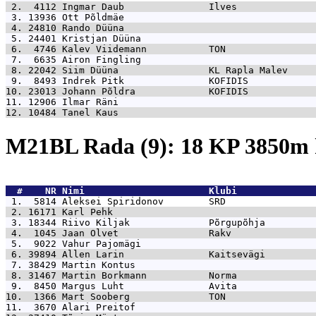
 2.  4112 
Ingmar Daub               Ilves              
 3. 13936 
Ott Põldmäe                                  
 4. 24810 
Rando Düüna                                  
 5. 24401 
Kristjan Düüna                               
 6.  4746 
Kalev Viidemann           TON                
 7.  6635 
Airon Fingling                               
 8. 22042 
Siim Düüna                KL Rapla Malev     
 9.  8493 
Indrek Pitk               KOFIDIS            
10. 23013 
Johann Põldra             KOFIDIS            
11. 12906 
Ilmar Räni                                   
12. 10484 
Tanel Kaus                                   
M21BL Rada (9): 18 KP 3850
  #    NR 
Nimi                      Klubi              
 1.  5814 
Aleksei Spiridonov        SRD                
 2. 16171 
Karl Pehk                                    
 3. 18344 
Riivo Kiljak              Põrgupõhja         
 4.  1045 
Jaan Olvet                Rakv               
 5.  9022 
Vahur Pajomägi                               
 6. 39894 
Allen Larin               Kaitsevägi         
 7. 38429 
Martin Kontus                                
 8. 31467 
Martin Borkmann           Norma              
 9.  8450 
Margus Luht               Avita              
10.  1366 
Mart Sooberg              TON                
11.  3670 
Alari Preitof                                