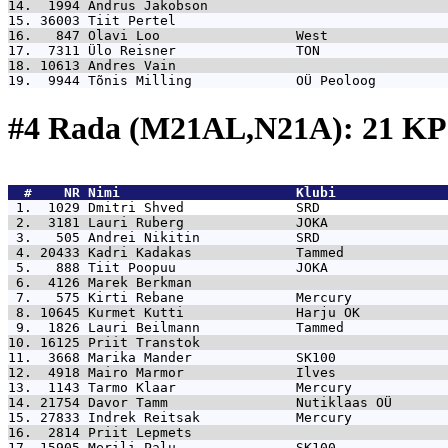
14.  1994 
Andrus Jakobson                              
15. 36003 
Tiit Pertel                                  
16.   847 
Olavi Loo                 West               
17.  7311 
Ülo Reisner               TON                
18. 10613 
Andres Vain                                  
19.  9944 
Tõnis Milling             OÜ Peoloog         
#4 Rada (M21AL,N21A): 21 K
  #    NR 
Nimi                      Klubi              
 1.  1029 
Dmitri Shved              SRD                
 2.  3181 
Lauri Ruberg              JOKA               
 3.   505 
Andrei Nikitin            SRD                
 4. 20433 
Kadri Kadakas             Tammed             
 5.   888 
Tiit Poopuu               JOKA               
 6.  4126 
Marek Berkman                                
 7.   575 
Kirti Rebane              Mercury            
 8. 10645 
Kurmet Kutti              Harju OK           
 9.  1826 
Lauri Beilmann            Tammed             
10. 16125 
Priit Transtok                               
11.  3668 
Marika Mander             SK100              
12.  4918 
Mairo Marmor              Ilves              
13.  1143 
Tarmo Klaar               Mercury            
14. 21754 
Davor Tamm                Nutiklaas OÜ       
15. 27833 
Indrek Reitsak            Mercury            
16.  2814 
Priit Lepmets                                
17. 15905 
Merili Palu               SK100              