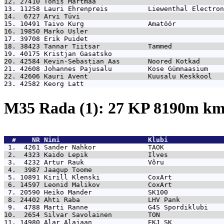
12. 27410 
Tõnis Märtmaa                                
13. 11258 
Lauri Ehrenpreis          Liewenthal Electron
14.  6727 
Arvi Tüvi                                    
15. 10491 
Taivo Kurg                Amatöör            
16. 19850 
Marko Usler                                  
17. 39708 
Erik Puidet                                  
18. 38423 
Tannar Tiitsar            Tammed             
19. 40175 
Kristjan Gasatsko                            
20. 42584 
Kevin-Sebastian Aas       Noored Kotkad      
21. 42608 
Johannes Pajusalu         Kose Gümnaasium    
22. 42606 
Kauri Avent               Kuusalu Keskkool   
23. 42582 
Keorg Latt                                   
M35 Rada (1): 27 KP 8190m k
  #    NR 
Nimi                      Klubi              
 1.  4261 
Sander Nahkor             TAOK               
 2.  4323 
Kaido Lepik               Ilves              
 3.  4232 
Artur Rauk                Võru               
 4.  3987 
Jaagup Toome                                 
 5. 10891 
Kirill Klenski            CoxArt             
 6. 14597 
Leonid Malikov            CoxArt             
 7. 20590 
Heiko Mander              SK100              
 8. 24402 
Ahti Raba                 LHV Pank           
 9.  4788 
Marti Ranne               G4S Spordiklubi    
10.  2654 
Silvar Savolainen         TON                
11. 14980 
Alar Alajaan              EKJ SK             