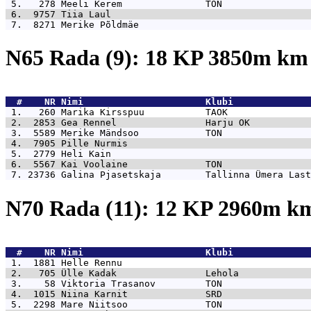
 5.   278 
Meeli Kerem               TON                
 6.  9757 
Tiia Laul                                    
 7.  8271 
Merike Põldmäe                               
N65 Rada (9): 18 KP 3850m k
  #    NR 
Nimi                      Klubi              
 1.   260 
Marika Kirsspuu           TAOK               
 2.  2853 
Gea Rennel                Harju OK           
 3.  5589 
Merike Mändsoo            TON                
 4.  7905 
Pille Nurmis                                 
 5.  2779 
Heli Kain                                    
 6.  5567 
Kai Voolaine              TON                
 7. 23736 
Galina Pjasetskaja        Tallinna Ümera Last
N70 Rada (11): 12 KP 2960m 
  #    NR 
Nimi                      Klubi              
 1.  1881 
Helle Rennu                                  
 2.   705 
Ülle Kadak                Lehola             
 3.    58 
Viktoria Trasanov         TON                
 4.  1015 
Niina Karnit              SRD                
 5.  2298 
Mare Niitsoo              TON                