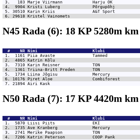
 3.   183 
Marje Viirmann            Harju OK           
 4.  9904 
Kristi Luberg             Põrgupõhj          
 5. 30510 
Karin Kriis               A&T Sport          
 6. 29618 
Kristel Vainomets                            
N45 Rada (6): 18 KP 5280m k
  #    NR 
Nimi                      Klubi              
 1.  1161 
Piia Avaste               Tammed             
 2.  4865 
Katrin Kõlu                                  
 3.  7310 
Karin Reisner             TON                
 4.  1361 
Triina-Britt Preden       TON                
 5.  1734 
Liina Jõgisu              Mercury            
 6. 10176 
Piret Aloe                Combiforest        
 7. 21894 
Airi Kask                                    
N50 Rada (7): 17 KP 4420m k
  #    NR 
Nimi                      Klubi              
 1.  5870 
Liisi Piits               EKI                
 2.  1735 
Ave Kranberg              Mercury            
 3.  2741 
Merike Paapson            TON                
 4.  7206 
Katrin Peterson           COOP Pank          