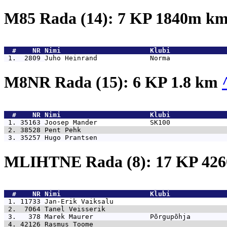
M85 Rada (14): 7 KP 1840m k
  #    NR 
Nimi                      Klubi              
 1.  2809 
Juho Heinrand             Norma              
M8NR Rada (15): 6 KP 1.8 km
  #    NR 
Nimi                      Klubi              
 1. 35163 
Joosep Mander             SK100              
 2. 38528 
Pent Pehk                                    
 3. 35257 
Hugo Prantsen                                
MLIHTNE Rada (8): 17 KP 4
  #    NR 
Nimi                      Klubi              
 1. 11733 
Jan-Erik Vaiksalu                            
 2.  7064 
Tanel Veisserik                              
 3.   378 
Marek Maurer              Põrgupõhja         
 4. 42126 
Rasmus Toome                                 