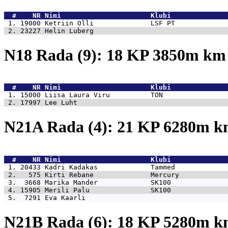
  #    NR 
Nimi                      Klubi              
 1. 19000 
Ketriin Olli              LSF PT             
 2. 23227 
Helin Luberg                                 
N18 Rada (9): 18 KP 3850m k
  #    NR 
Nimi                      Klubi              
 1. 15000 
Liisa Laura Viru          TON                
 2. 17997 
Lee Luht                                     
N21A Rada (4): 21 KP 6280m 
  #    NR 
Nimi                      Klubi              
 1. 20433 
Kadri Kadakas             Tammed             
 2.   575 
Kirti Rebane              Mercury            
 3.  3668 
Marika Mander             SK100              
 4. 15905 
Merili Palu               SK100              
 5.  7291 
Eva Kaarli                                   
N21B Rada (6): 18 KP 5280m 