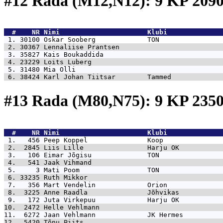
#12 Rada (M12,N12): 9 KP 20
  #    NR 
Nimi                      Klubi              
 1. 30100 
Oskar Sooberg             TON                
 2. 30367 
Lennaliise Prantsen                          
 3. 35827 
Kais Boukaddida                              
 4. 23229 
Loits Luberg                                 
 5. 31480 
Mia Olli                                     
 6. 38424 
Karl Johan Tiitsar        Tammed             
#13 Rada (M80,N75): 9 KP 23
  #    NR 
Nimi                      Klubi              
 1.   456 
Peep Koppel               Koop               
 2.  2845 
Liis Lille                Harju OK           
 3.   106 
Eimar Jõgisu              TON                
 4.   541 
Jaak Vihmand                                 
 5.     3 
Mati Poom                 TON                
 6. 33235 
Ruth Mikkor                                  
 7.   356 
Mart Vendelin             Orion              
 8.  3225 
Anne Raadla               Jõhvikas           
 9.   172 
Juta Virkepuu             Harju OK           
10.  2472 
Helle Vehlmann                               
11.  6272 
Jaan Vehlmann             JK Hermes          
12.  5420 
Tõnu Piits                                   