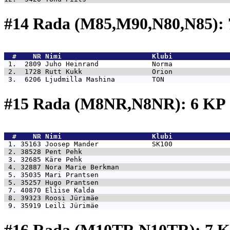
#14 Rada (M85,M90,N80,N85):
  #    NR 
Nimi                      Klubi              
 1.  2809 
Juho Heinrand             Norma              
 2.  1728 
Rutt Kukk                 Orion              
 3.  6206 
Ljudmilla Mashina         TON                
#15 Rada (M8NR,N8NR): 6 KP
  #    NR 
Nimi                      Klubi              
 1. 35163 
Joosep Mander             SK100              
 2. 38528 
Pent Pehk                                    
 3. 32685 
Käre Pehk                                    
 4. 32887 
Nora Marie Berkman                           
 5. 35035 
Mari Prantsen                                
 5. 35257 
Hugo Prantsen                                
 7. 40870 
Eliise Kalda                                 
 8. 39323 
Roosi Jürimäe                                
 9. 35919 
Leili Jürimäe                                