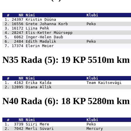
  #    NR 
Nimi                      Klubi              
 1. 24397 
Kristin Düüna                                
 2. 16556 
Grete Johanna Korb        Peko               
 3. 16172 
Liina Pehk                                   
 4. 28247 
Elis-Ketter Müürsepp                         
 5.  6062 
Inger-Helen Daub                             
 6.  2484 
Edith Madalik             Peko               
 7. 17374 
Elerin Meier                                 
N35 Rada (5): 19 KP 5510m k
  #    NR 
Nimi                      Klubi              
 1.  4162 
Erika Kalda               Team Kaitsevägi    
 2. 12895 
Diana Allik                                  
N40 Rada (6): 18 KP 5280m k
  #    NR 
Nimi                      Klubi              
 1.  3739 
Siiri Mere                Peko               
 2.  7042 
Merli Süvari              Mercury            