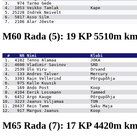
 3.   974 
Tarmo Gede                                   
 4.  1053 
Veikko Tamlak             Kape               
 5. 25228 
Indrek Neivelt                               
 6.  5817 
Asso Silm                                    
 7.  2106 
Alar Jõeste                                  
M60 Rada (5): 19 KP 5510m k
  #    NR 
Nimi                      Klubi              
 1.  4102 
Tenno Alamaa              JOKA               
 2.  4690 
Vladimir Savinov          SRD                
 3.  2539 
Ülo Viru                  Orvand             
 4.   133 
Andres Talver             Mercury            
 5.  3393 
Rain Vellerind            Põrgupõhja         
 6.   975 
Kalle Kuusik                                 
 7.   169 
Ando Post                 Koop               
 8.  4104 
Eerik Lossmann            Tammed             
 9.  6452 
Argo Kauge                Põrgupõhja         
10.  3223 
Jaanus Viljamaa           TON                
11. 28437 
Rein Tamm                 Saku Maja          
12.   917 
Margus Jaanus             Koop               
M65 Rada (7): 17 KP 4420m k