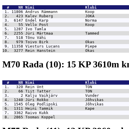
  #    NR 
Nimi                      Klubi              
 1. 11806 
Andrus Rämmann            Koop               
 2.   423 
Kalev Ruberg              JOKA               
 3.  6147 
Endel Karp                Norma              
 4.    55 
Vello Post                Koop               
 5.  1287 
Ivo Tamla                                    
 6.  2255 
Jüri Märtmaa              Tammed             
 7.   518 
Tõnu Vähi                                    
 8.   979 
Toivo Birk                Okas               
 9. 11358 
Viesturs Lucans           Piepe              
10.  3277 
Rein Hanstein             Okas               
M70 Rada (10): 15 KP 3610m 
  #    NR 
Nimi                      Klubi              
 1.   320 
Rein Unt                  TON                
 2.    66 
Tiit Tatter               TON                
 3.     2 
Kalju Vaikjärv            Vunder             
 4.  1240 
Jüri Rokko                Jõhvikas           
 5.  1545 
Oleg Podlipski            Jõhvikas           
 6.  1311 
Heini Tammik              Kape               
 7.  3362 
Raivo Kukk                                   
 8.  2865 
Toomas Koppel                                