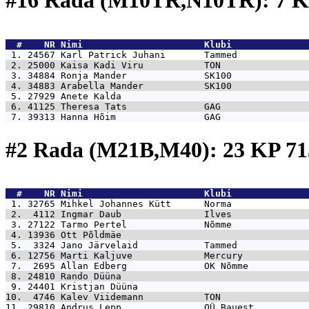
#16 Rada (M10TR,N10TR): 7 K
  #    NR 
Nimi                      Klubi              
 1. 24567 
Karl Patrick Juhani       Tammed             
 2. 25000 
Kaisa Kadi Viru           TON                
 3. 34884 
Ronja Mander              SK100              
 4. 34883 
Arabella Mander           SK100              
 5. 27929 
Anete Kalda                                  
 6. 41125 
Theresa Tats              GAG                
 7. 39313 
Hanna Hõim                GAG                
#2 Rada (M21B,M40): 23 KP 
  #    NR 
Nimi                      Klubi              
 1. 32765 
Mihkel Johannes Kütt      Norma              
 2.  4112 
Ingmar Daub               Ilves              
 3. 27122 
Tarmo Pertel              Nõmme              
 4. 13936 
Ott Põldmäe                                  
 5.  3324 
Jano Järvelaid            Tammed             
 6. 12756 
Marti Kaljuve             Mercury            
 7.  2695 
Allan Edberg              OK Nõmme           
 8. 24810 
Rando Düüna                                  
 9. 24401 
Kristjan Düüna                               
10.  4746 
Kalev Viidemann           TON                
11. 29810 
Andrus Lepp               OÜ Bauest          