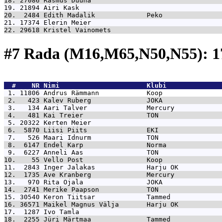
18. 27086 
Rasmus Düüna                                 
19. 21894 
Airi Kask                                    
20.  2484 
Edith Madalik             Peko               
21. 17374 
Elerin Meier                                 
22. 29618 
Kristel Vainomets                            
#7 Rada (M16,M65,N50,N55): 
  #    NR 
Nimi                      Klubi              
 1. 11806 
Andrus Rämmann            Koop               
 2.   423 
Kalev Ruberg              JOKA               
 3.   134 
Aari Talver               Mercury            
 4.   481 
Kai Treier                TON                
 5. 20322 
Kerten Meier                                 
 6.  5870 
Liisi Piits               EKI                
 7.   526 
Maari Idnurm              TON                
 8.  6147 
Endel Karp                Norma              
 9.  6227 
Anneli Aas                TON                
10.    55 
Vello Post                Koop               
11.  2843 
Inger Jalakas             Harju OK           
12.  1735 
Ave Kranberg              Mercury            
13.   970 
Rita Ojala                JOKA               
14.  2741 
Merike Paapson            TON                
15. 30540 
Keron Tiitsar             Tammed             
16. 36571 
Maikel Magnus Välja       Harju OK           
17.  1287 
Ivo Tamla                                    
18.  2255 
Jüri Märtmaa              Tammed             