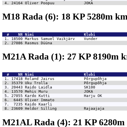
 4. 24164 
Oliver Poopuu             JOKA               
M18 Rada (6): 18 KP 5280m k
  #    NR 
Nimi                      Klubi              
 1. 18500 
Markus Samuel Vaikjärv    Vunder             
 2. 27086 
Rasmus Düüna                                 
M21A Rada (1): 27 KP 8190m 
  #    NR 
Nimi                      Klubi              
 1. 17418 
Roland Jairus             Põrgupõhja         
 2. 35379 
Uku Trolla                Põrgupõhja         
 3. 20443 
Raido Laidla              SK100              
 4. 13570 
Mehis Muru                JOKA               
 5. 27055 
Kardo Kutti               Harju OK           
 6.  6445 
Oliver Immato                                
 7.  7235 
Kaido Kaarli                                 
 8. 23609 
Heldor Silling            Rajaajaja          
M21AL Rada (4): 21 KP 6280