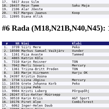
17.  5817 
Asso Silm                                    
18. 28437 
Rein Tamm                 Saku Maja          
19.  2106 
Alar Jõeste                                  
20.   917 
Margus Jaanus             Koop               
21. 12895 
Diana Allik                                  
#6 Rada (M18,N21B,N40,N45):
  #    NR 
Nimi                      Klubi              
 1.  3739 
Siiri Mere                Peko               
 2. 18500 
Markus Samuel Vaikjärv    Vunder             
 3.  1161 
Piia Avaste               Tammed             
 4.  4865 
Katrin Kõlu                                  
 5.  7310 
Karin Reisner             TON                
 6.  7042 
Merli Süvari              Mercury            
 7.  1361 
Triina-Britt Preden       TON                
 8.   183 
Marje Viirmann            Harju OK           
 9. 24397 
Kristin Düüna                                
10.  1734 
Liina Jõgisu              Mercury            
11. 16556 
Grete Johanna Korb        Peko               
12. 16172 
Liina Pehk                                   
13.  9904 
Kristi Luberg             Põrgupõhj          
14. 28247 
Elis-Ketter Müürsepp                         
15. 30510 
Karin Kriis               A&T Sport          
16. 10176 
Piret Aloe                Combiforest        
17.  6062 
Inger-Helen Daub                             