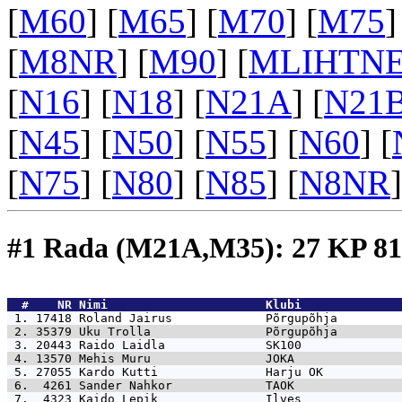
[
M60
] [
M65
] [
M70
] [
M75
]
[
M8NR
] [
M90
] [
MLIHTN
[
N16
] [
N18
] [
N21A
] [
N21
[
N45
] [
N50
] [
N55
] [
N60
] [
[
N75
] [
N80
] [
N85
] [
N8NR
]
#1 Rada (M21A,M35): 27 KP 
  #    NR 
Nimi                      Klubi              
 1. 17418 
Roland Jairus             Põrgupõhja         
 2. 35379 
Uku Trolla                Põrgupõhja         
 3. 20443 
Raido Laidla              SK100              
 4. 13570 
Mehis Muru                JOKA               
 5. 27055 
Kardo Kutti               Harju OK           
 6.  4261 
Sander Nahkor             TAOK               
 7.  4323 
Kaido Lepik               Ilves              