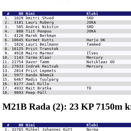
  #    NR 
Nimi                      Klubi              
 1.  1029 
Dmitri Shved              SRD                
 2.  3181 
Lauri Ruberg              JOKA               
 3.   505 
Andrei Nikitin            SRD                
 4.   888 
Tiit Poopuu               JOKA               
 5.  4126 
Marek Berkman                                
 6. 10645 
Kurmet Kutti              Harju OK           
 7.  1826 
Lauri Beilmann            Tammed             
 8. 16125 
Priit Transtok                               
 9.  4918 
Mairo Marmor              Ilves              
10.  1143 
Tarmo Klaar               Mercury            
11. 21754 
Davor Tamm                Nutiklaas OÜ       
12. 27833 
Indrek Reitsak            Mercury            
13.  2814 
Priit Lepmets                                
14.  5977 
Rando Nõmmik                                 
15.  6467 
Madis Tuulpärg                               
16.  6177 
Joel Rillo                                   
17.  4932 
Mait Bratka               TÜ                 
18.  9893 
Peep Päll                                    
M21B Rada (2): 23 KP 7150m 
  #    NR 
Nimi                      Klubi              
 1. 32765 
Mihkel Johannes Kütt      Norma              