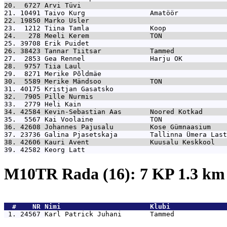
20.  6727 
Arvi Tüvi                                    
21. 10491 
Taivo Kurg                Amatöör            
22. 19850 
Marko Usler                                  
23.  1212 
Tiina Tamla               Koop               
24.   278 
Meeli Kerem               TON                
25. 39708 
Erik Puidet                                  
26. 38423 
Tannar Tiitsar            Tammed             
27.  2853 
Gea Rennel                Harju OK           
28.  9757 
Tiia Laul                                    
29.  8271 
Merike Põldmäe                               
30.  5589 
Merike Mändsoo            TON                
31. 40175 
Kristjan Gasatsko                            
32.  7905 
Pille Nurmis                                 
33.  2779 
Heli Kain                                    
34. 42584 
Kevin-Sebastian Aas       Noored Kotkad      
35.  5567 
Kai Voolaine              TON                
36. 42608 
Johannes Pajusalu         Kose Gümnaasium    
37. 23736 
Galina Pjasetskaja        Tallinna Ümera Last
38. 42606 
Kauri Avent               Kuusalu Keskkool   
39. 42582 
Keorg Latt                                   
M10TR Rada (16): 7 KP 1.3 k
  #    NR 
Nimi                      Klubi              
 1. 24567 
Karl Patrick Juhani       Tammed             