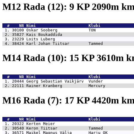
M12 Rada (12): 9 KP 2090m k
  #    NR 
Nimi                      Klubi              
 1. 30100 
Oskar Sooberg             TON                
 2. 35827 
Kais Boukaddida                              
 3. 23229 
Loits Luberg                                 
 4. 38424 
Karl Johan Tiitsar        Tammed             
M14 Rada (10): 15 KP 3610m 
  #    NR 
Nimi                      Klubi              
 1. 20444 
Georg Sebastian Vaikjärv  Vunder             
 2. 22111 
Rainer Kranberg           Mercury            
M16 Rada (7): 17 KP 4420m k
  #    NR 
Nimi                      Klubi              
 1. 20322 
Kerten Meier                                 
 2. 30540 
Keron Tiitsar             Tammed             
 3. 36571 
Maikel Magnus Välja       Harju OK           