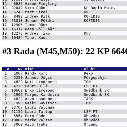
12.  6635 
Airon Fingling                               
13. 22042 
Siim Düüna                KL Rapla Malev     
14.  5243 
Mart Sirel                KV                 
15.  8493 
Indrek Pitk               KOFIDIS            
16. 23013 
Johann Põldra             KOFIDIS            
17. 12906 
Ilmar Räni                                   
18. 16317 
Peep Põlluäär                                
19. 12276 
Andres Tiko               KFV                
20. 10484 
Tanel Kaus                                   
#3 Rada (M45,M50): 22 KP 66
  #    NR 
Nimi                      Klubi              
 1.  1067 
Randy Korb                Peko               
 2.  5250 
Jaanus Jõgis              Põrgupõhja         
 3.  4829 
Kert Lindeberg            TON                
 4.  4230 
Lauri Olli                LSF PT             
 5. 10662 
Erko Virgepuu             Swedbank SK        
 6.  1996 
Margus Kandelin           Swedbank SK        
 7.  4822 
Arvo Laanemets            TAOK               
 8.   995 
Heiki Savitsch            TON                
 9. 33767 
Lauri Valdmaa                                
10. 21159 
Lauri Tarlap              LSF PT             
11.  5554 
Eero Säde                 Õhuvägi            
12. 10089 
Marko Valter              Õhuvägi            
13.  3069 
Aivo Traks                Orvand             