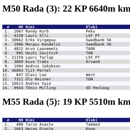
M50 Rada (3): 22 KP 6640m k
  #    NR 
Nimi                      Klubi              
 1.  1067 
Randy Korb                Peko               
 2.  4230 
Lauri Olli                LSF PT             
 3. 10662 
Erko Virgepuu             Swedbank SK        
 4.  1996 
Margus Kandelin           Swedbank SK        
 5.  4822 
Arvo Laanemets            TAOK               
 6.   995 
Heiki Savitsch            TON                
 7. 21159 
Lauri Tarlap              LSF PT             
 8.  3069 
Aivo Traks                Orvand             
 9.  1994 
Andrus Jakobson                              
10. 36003 
Tiit Pertel                                  
11.   847 
Olavi Loo                 West               
12.  7311 
Ülo Reisner               TON                
13. 10613 
Andres Vain                                  
14.  9944 
Tõnis Milling             OÜ Peoloog         
M55 Rada (5): 19 KP 5510m k
  #    NR 
Nimi                      Klubi              
 1.   480 
Tarvo Avaste              Tammed             
 2.  1663 
Heigo Ojaste              Koop               