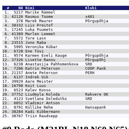
  #    NR 
Nimi                      Klubi              
 1.  5217 
Marike Rämmel                                
 2. 42126 
Rasmus Toome              x401               
 3.   378 
Marek Maurer              Põrgupõhja         
 4. 38332 
Liis Preitof                                 
 5. 17245 
Luka Puumets                                 
 6. 41389 
Marlen Leemet                                
 7.  5572 
Tore Lasn                                    
 8. 23515 
Juno Raba                                    
 9.  5995 
Veronika Kübar                               
10.  6728 
Ene Tüvi                                     
11.  9574 
Karmen Eveli Kauge        Põrgupõhja         
12. 37326 
Lisette Rannu             Põrgupõhj          
13.  6238 
Anastasija Pahhomenkova   SRD                
14.  7206 
Katrin Peterson           COOP Pank          
15. 21157 
Anete Peterson            PERH               
16.  6137 
Indrek Uik                                   
17. 39929 
Aare Meister                                 
18. 16798 
Koit Luus                                    
19.  6523 
Kalev Konso                                  
20. 37752 
Liudmyla Koloda           Rakvere OK         
21.  4123 
Svetlana Doledutko        SRD                
22.  6052 
Vladimir Antson                              
23.  8791 
Küllike Rehe              Hansapank          
24. 38284 
Kadi Kibbermann                              
25. 38767 
Triin Raudsepp                               