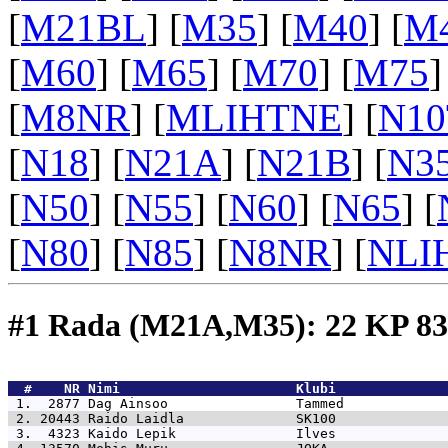
[
M21BL
] [
M35
] [
M40
] [
M
[
M60
] [
M65
] [
M70
] [
M75
]
[
M8NR
] [
MLIHTNE
] [
N1
[
N18
] [
N21A
] [
N21B
] [
N3
[
N50
] [
N55
] [
N60
] [
N65
] [
[
N80
] [
N85
] [
N8NR
] [
NLI
#1 Rada (M21A,M35): 22 KP 
  #    NR 
Nimi                      Klubi              
 1.  2877 
Dag Ainsoo                Tammed             
 2. 20443 
Raido Laidla              SK100              
 3.  4323 
Kaido Lepik               Ilves              