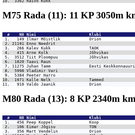
10.  3362 
Raivo Kukk                                   
M75 Rada (11): 11 KP 3050m 
  #    NR 
Nimi                      Klubi              
 1.   149 
Ilmar Mõistlik            Orion              
 2. 21191 
Enno Needrit                                 
 3.   266 
Kalev Kukk                TAOK               
 4.   415 
Arne Kolk                 Jõhvikas           
 5.  3512 
Tiit Ploompuu             Jõhvikas           
 6.  1820 
Taavi Raun                                   
 7. 11275 
Juhan Tamm                Eesti Keskkonnauuri
 8.  5998 
Vladimir Vari                                
 9.  5384 
Peeter Harro                                 
10.  1971 
Kalle Nelk                Tammed             
11.   910 
Valdo Jaanik              Orion              
M80 Rada (13): 8 KP 2340m k
  #    NR 
Nimi                      Klubi              
 1.   456 
Peep Koppel               Koop               
 2.   106 
Eimar Jõgisu              TON                
 3.   356 
Mart Vendelin             Orion              