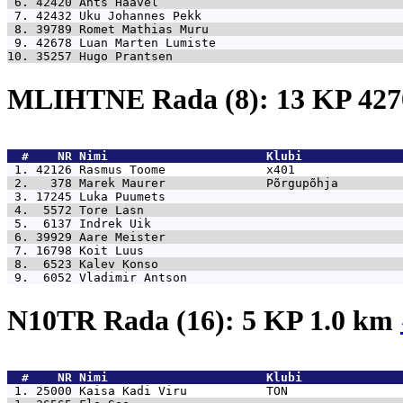
 6. 42420 
Ants Haavel                                  
 7. 42432 
Uku Johannes Pekk                            
 8. 39789 
Romet Mathias Muru                           
 9. 42678 
Luan Marten Lumiste                          
10. 35257 
Hugo Prantsen                                
MLIHTNE Rada (8): 13 KP 4
  #    NR 
Nimi                      Klubi              
 1. 42126 
Rasmus Toome              x401               
 2.   378 
Marek Maurer              Põrgupõhja         
 3. 17245 
Luka Puumets                                 
 4.  5572 
Tore Lasn                                    
 5.  6137 
Indrek Uik                                   
 6. 39929 
Aare Meister                                 
 7. 16798 
Koit Luus                                    
 8.  6523 
Kalev Konso                                  
 9.  6052 
Vladimir Antson                              
N10TR Rada (16): 5 KP 1.0 km
  #    NR 
Nimi                      Klubi              
 1. 25000 
Kaisa Kadi Viru           TON                