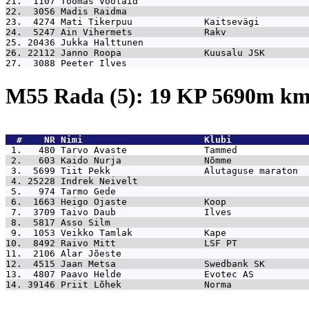
21.  1107 
Toomas Voolaid                               
22.  3056 
Madis Raidma                                 
23.  4274 
Mati Tikerpuu             Kaitsevägi         
24.  5247 
Ain Vihermets             Rakv               
25. 20436 
Jukka Halttunen                              
26. 22112 
Janno Roopa               Kuusalu JSK        
27.  3088 
Peeter Ilves                                 
M55 Rada (5): 19 KP 5690m k
  #    NR 
Nimi                      Klubi              
 1.   480 
Tarvo Avaste              Tammed             
 2.   603 
Kaido Nurja               Nõmme              
 3.  5699 
Tiit Pekk                 Alutaguse maraton  
 4. 25228 
Indrek Neivelt                               
 5.   974 
Tarmo Gede                                   
 6.  1663 
Heigo Ojaste              Koop               
 7.  3709 
Taivo Daub                Ilves              
 8.  5817 
Asso Silm                                    
 9.  1053 
Veikko Tamlak             Kape               
10.  8492 
Raivo Mitt                LSF PT             
11.  2106 
Alar Jõeste                                  
12.  4515 
Jaan Metsa                Swedbank SK        
13.  4807 
Paavo Helde               Evotec AS          
14. 39146 
Priit Lõhek               Norma              