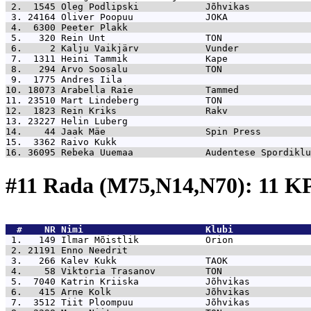
 2.  1545 
Oleg Podlipski            Jõhvikas           
 3. 24164 
Oliver Poopuu             JOKA               
 4.  6300 
Peeter Plakk                                 
 5.   320 
Rein Unt                  TON                
 6.     2 
Kalju Vaikjärv            Vunder             
 7.  1311 
Heini Tammik              Kape               
 8.   294 
Arvo Soosalu              TON                
 9.  1775 
Andres Iila                                  
10. 18073 
Arabella Raie             Tammed             
11. 23510 
Mart Lindeberg            TON                
12.  1823 
Rein Kriks                Rakv               
13. 23227 
Helin Luberg                                 
14.    44 
Jaak Mäe                  Spin Press         
15.  3362 
Raivo Kukk                                   
16. 36095 
Rebeka Uuemaa             Audentese Spordiklu
#11 Rada (M75,N14,N70): 11 
  #    NR 
Nimi                      Klubi              
 1.   149 
Ilmar Mõistlik            Orion              
 2. 21191 
Enno Needrit                                 
 3.   266 
Kalev Kukk                TAOK               
 4.    58 
Viktoria Trasanov         TON                
 5.  7040 
Katrin Kriiska            Jõhvikas           
 6.   415 
Arne Kolk                 Jõhvikas           
 7.  3512 
Tiit Ploompuu             Jõhvikas           