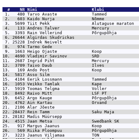
  #    NR 
Nimi                      Klubi              
 1.   480 
Tarvo Avaste              Tammed             
 2.   603 
Kaido Nurja               Nõmme              
 3.  5699 
Tiit Pekk                 Alutaguse maraton  
 4.   133 
Andres Talver             Mercury            
 5.  3393 
Rain Vellerind            Põrgupõhja         
 6. 26644 
Algirdas Skudrickas                          
 7. 25228 
Indrek Neivelt                               
 8.   974 
Tarmo Gede                                   
 9.  1663 
Heigo Ojaste              Koop               
10.  4690 
Vladimir Savinov          SRD                
11.  2687 
Ingrid Piht               Mercury            
12.  3709 
Taivo Daub                Ilves              
13.   169 
Ando Post                 Koop               
14.  5817 
Asso Silm                                    
15.  4104 
Eerik Lossmann            Tammed             
16.  1053 
Veikko Tamlak             Kape               
17.  5919 
Toomas Telgma             Voller             
18.  8492 
Raivo Mitt                LSF PT             
19.  6452 
Argo Kauge                Põrgupõhja         
20.  4762 
Ain Kartau                Orvand             
21.  2106 
Alar Jõeste                                  
22. 28437 
Rein Tamm                 Saku Maja          
23. 28182 
Madis Müürsepp                               
24.  4515 
Jaan Metsa                Swedbank SK        
25.   917 
Margus Jaanus             Koop               
26.   569 
Riika Ploompuu            Põrgupõhja         
27.  3223 
Jaanus Viljamaa           TON                