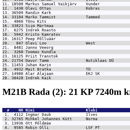
11. 18500 
Markus Samuel Vaikjärv    Vunder             
12.  1430 
Olavi Ottas               Kobras             
13. 36509 
Randin Kark                                  
14. 33104 
Marko Tammist             Tammed             
15.  4860 
Tõnu Kits                                    
16. 33823 
Siim Märtmaa                                 
17.  6275 
Indrek Roasto                                
18.  5942 
Kristo Kamratov                              
19. 16317 
Peep Põlluäär                                
20.   847 
Olavi Loo                 West               
21.  8481 
Janno Veeorg                                 
22.  3260 
Toomas Kundla                                
23. 16125 
Priit Transtok                               
24. 21754 
Davor Tamm                Nutiklaas OÜ       
25. 11453 
Juhan Karin                                  
26.  4932 
Mait Bratka               TÜ                 
27. 14980 
Alar Alajaan              EKJ SK             
28. 38428 
Indrek Kaik                                  
M21B Rada (2): 21 KP 7240m 
  #    NR 
Nimi                      Klubi              
 1.  4112 
Ingmar Daub               Ilves              
 2. 32765 
Mihkel Johannes Kütt      Norma              
 3. 13936 
Ott Põldmäe                                  
 4.  9585 
Robin Olli                LSF PT             