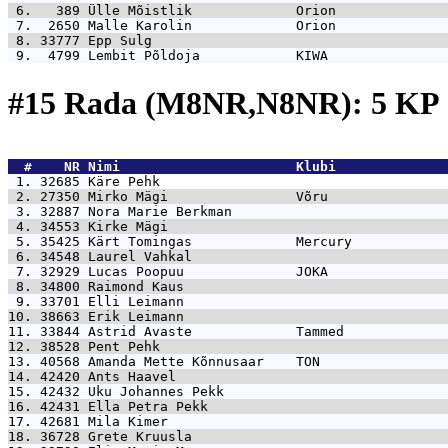
 6.   389 
Ülle Mõistlik             Orion              
 7.  2650 
Malle Karolin             Orion              
 8. 33777 
Epp Sulg                                     
 9.  4799 
Lembit Põldoja            KIWA               
#15 Rada (M8NR,N8NR): 5 KP
  #    NR 
Nimi                      Klubi              
 1. 32685 
Käre Pehk                                    
 2. 27350 
Mirko Mägi                Võru               
 3. 32887 
Nora Marie Berkman                           
 4. 34553 
Kirke Mägi                                   
 5. 35425 
Kärt Tomingas             Mercury            
 6. 34548 
Laurel Vahkal                                
 7. 32929 
Lucas Poopuu              JOKA               
 8. 34800 
Raimond Kaus                                 
 9. 33701 
Elli Leimann                                 
10. 38663 
Erik Leimann                                 
11. 33844 
Astrid Avaste             Tammed             
12. 38528 
Pent Pehk                                    
13. 40568 
Amanda Mette Kõnnusaar    TON                
14. 42420 
Ants Haavel                                  
15. 42432 
Uku Johannes Pekk                            
16. 42431 
Ella Petra Pekk                              
17. 42681 
Mila Kimer                                   
18. 36728 
Grete Kruusla                                