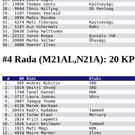
27. 13056 
Toomas Lents              Kaitsevägi         
28.  9944 
Tõnis Milling             OÜ Peoloog         
29.  1107 
Toomas Voolaid                               
30.  3056 
Madis Raidma                                 
31.  4274 
Mati Tikerpuu             Kaitsevägi         
32.  5247 
Ain Vihermets             Rakv               
33. 20436 
Jukka Halttunen                              
34. 22112 
Janno Roopa               Kuusalu JSK        
35. 10089 
Marko Valter              Õhuvägi            
36.  3088 
Peeter Ilves                                 
#4 Rada (M21AL,N21A): 20 K
  #    NR 
Nimi                      Klubi              
 1.   505 
Andrei Nikitin            SRD                
 2.  1029 
Dmitri Shved              SRD                
 3.  1748 
Tanel Kannel              HOK                
 4.  3717 
Laura Joonas              Võru               
 5.  3987 
Jaagup Toome                                 
 6.  4126 
Marek Berkman                                
 7. 20433 
Kadri Kadakas             Tammed             
 8.  1143 
Tarmo Klaar               Mercury            
 9.  2814 
Priit Lepmets                                
10.  1826 
Lauri Beilmann            Tammed             
11.  1921 
Mati Mägi                 HOK                
12.  4918 
Mairo Marmor              Ilves              