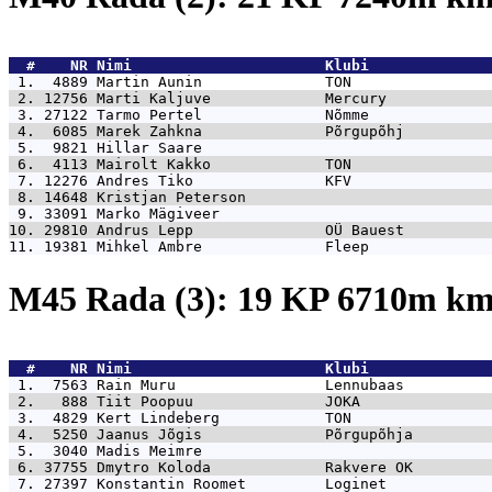
  #    NR 
Nimi                      Klubi              
 1.  4889 
Martin Aunin              TON                
 2. 12756 
Marti Kaljuve             Mercury            
 3. 27122 
Tarmo Pertel              Nõmme              
 4.  6085 
Marek Zahkna              Põrgupõhj          
 5.  9821 
Hillar Saare                                 
 6.  4113 
Mairolt Kakko             TON                
 7. 12276 
Andres Tiko               KFV                
 8. 14648 
Kristjan Peterson                            
 9. 33091 
Marko Mägiveer                               
10. 29810 
Andrus Lepp               OÜ Bauest          
11. 19381 
Mihkel Ambre              Fleep              
M45 Rada (3): 19 KP 6710m k
  #    NR 
Nimi                      Klubi              
 1.  7563 
Rain Muru                 Lennubaas          
 2.   888 
Tiit Poopuu               JOKA               
 3.  4829 
Kert Lindeberg            TON                
 4.  5250 
Jaanus Jõgis              Põrgupõhja         
 5.  3040 
Madis Meimre                                 
 6. 37755 
Dmytro Koloda             Rakvere OK         
 7. 27397 
Konstantin Roomet         Loginet            