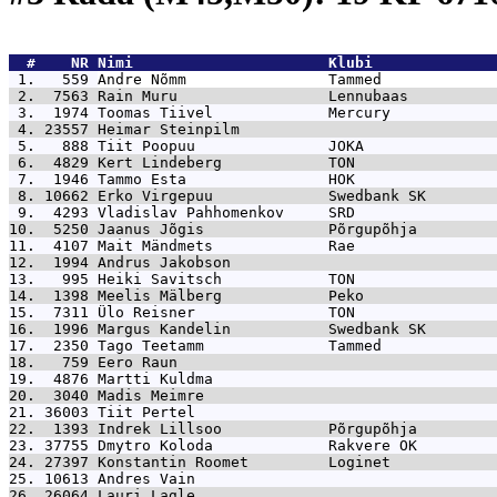
  #    NR 
Nimi                      Klubi              
 1.   559 
Andre Nõmm                Tammed             
 2.  7563 
Rain Muru                 Lennubaas          
 3.  1974 
Toomas Tiivel             Mercury            
 4. 23557 
Heimar Steinpilm                             
 5.   888 
Tiit Poopuu               JOKA               
 6.  4829 
Kert Lindeberg            TON                
 7.  1946 
Tammo Esta                HOK                
 8. 10662 
Erko Virgepuu             Swedbank SK        
 9.  4293 
Vladislav Pahhomenkov     SRD                
10.  5250 
Jaanus Jõgis              Põrgupõhja         
11.  4107 
Mait Mändmets             Rae                
12.  1994 
Andrus Jakobson                              
13.   995 
Heiki Savitsch            TON                
14.  1398 
Meelis Mälberg            Peko               
15.  7311 
Ülo Reisner               TON                
16.  1996 
Margus Kandelin           Swedbank SK        
17.  2350 
Tago Teetamm              Tammed             
18.   759 
Eero Raun                                    
19.  4876 
Martti Kuldma                                
20.  3040 
Madis Meimre                                 
21. 36003 
Tiit Pertel                                  
22.  1393 
Indrek Lillsoo            Põrgupõhja         
23. 37755 
Dmytro Koloda             Rakvere OK         
24. 27397 
Konstantin Roomet         Loginet            
25. 10613 
Andres Vain                                  
26. 26064 
Lauri Lagle                                  