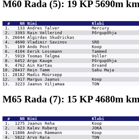
M60 Rada (5): 19 KP 5690m k
  #    NR 
Nimi                      Klubi              
 1.   133 
Andres Talver             Mercury            
 2.  3393 
Rain Vellerind            Põrgupõhja         
 3. 26644 
Algirdas Skudrickas                          
 4.  4690 
Vladimir Savinov          SRD                
 5.   169 
Ando Post                 Koop               
 6.  4104 
Eerik Lossmann            Tammed             
 7.  5919 
Toomas Telgma             Voller             
 8.  6452 
Argo Kauge                Põrgupõhja         
 9.  4762 
Ain Kartau                Orvand             
10. 28437 
Rein Tamm                 Saku Maja          
11. 28182 
Madis Müürsepp                               
12.   917 
Margus Jaanus             Koop               
13.  3223 
Jaanus Viljamaa           TON                
M65 Rada (7): 15 KP 4680m k
  #    NR 
Nimi                      Klubi              
 1.  1275 
Jaanus Reha               Koop               
 2.   423 
Kalev Ruberg              JOKA               
 3. 11806 
Andrus Rämmann            Koop               
 4.  5822 
Arvo Raja                 TON                