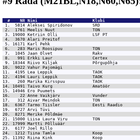
#9 Rada (M21BL,N18,N60,N65)
  #    NR 
Nimi                      Klubi              
 1.  5814 
Aleksei Spiridonov        SRD                
 2.  1761 
Meelis Nuut               TON                
 3. 19000 
Ketriin Olli              LSF PT             
 4.  3670 
Alari Preitof                                
 5. 16171 
Karl Pehk                                    
 6.   283 
Maris Roosipuu            TON                
 7.  1045 
Jaan Olvet                Rakv               
 8.   991 
Erkki Laur                Certex             
 9. 18344 
Riivo Kiljak              Põrgupõhja         
10.  9022 
Vahur Pajomägi                               
11.  4195 
Lea Leppik                TAOK               
12.  4194 
Lauri Leppik              TAOK               
13.   260 
Marika Kirsspuu           TAOK               
14. 10491 
Taivo Kurg                Amatöör            
15. 14946 
Ero Puumets                                  
16.    22 
Anne Vaikjärv             Vunder             
17.   312 
Aivar Meindok             TON                
18.  6367 
Tarmo Tiisler             Eesti Raadio       
19.  6727 
Arvi Tüvi                                    
20.  8271 
Merike Põldmäe                               
21. 15000 
Liisa Laura Viru          TON                
22. 17999 
Martti Põlluäär                              
23.  6177 
Joel Rillo                                   
24.  1212 
Tiina Tamla               Koop               
25. 11392 
Riina Kink                Koop               