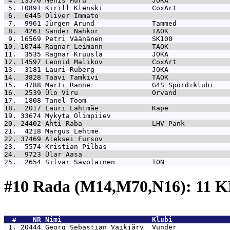
 4. 13570 
Mehis Muru                JOKA               
 5. 10891 
Kirill Klenski            CoxArt             
 6.  6445 
Oliver Immato                                
 7.  9961 
Jürgen Arund              Tammed             
 8.  4261 
Sander Nahkor             TAOK               
 9. 16569 
Petri Väänänen            SK100              
10. 10744 
Ragnar Leimann            TAOK               
11.  3535 
Ragnar Kruusla            JOKA               
12. 14597 
Leonid Malikov            CoxArt             
13.  3181 
Lauri Ruberg              JOKA               
14.  3828 
Taavi Tamkivi             TAOK               
15.  4788 
Marti Ranne               G4S Spordiklubi    
16.  2539 
Ülo Viru                  Orvand             
17.  1808 
Tanel Toom                                   
18.  2017 
Lauri Lahtmäe             Kape               
19. 33674 
Mykyta Olimpiiev                             
20. 24402 
Ahti Raba                 LHV Pank           
21.  4218 
Margus Lehtme                                
22. 37469 
Aleksei Fursov                               
23.  5574 
Kristian Pilbas                              
24.  9723 
Ülar Aasa                                    
25.  2654 
Silvar Savolainen         TON                
#10 Rada (M14,M70,N16): 11 
  #    NR 
Nimi                      Klubi              
 1. 20444 
Georg Sebastian Vaikjärv  Vunder             