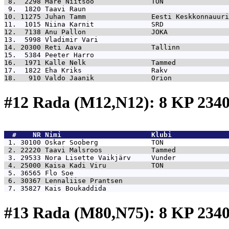
 8.  2298 
Mare Niitsoo              TON                
 9.  1820 
Taavi Raun                                   
10. 11275 
Juhan Tamm                Eesti Keskkonnauuri
11.  1015 
Niina Karnit              SRD                
12.  7138 
Anu Pallon                JOKA               
13.  5998 
Vladimir Vari                                
14. 20300 
Reti Aava                 Tallinn            
15.  5384 
Peeter Harro                                 
16.  1971 
Kalle Nelk                Tammed             
17.  1822 
Eha Kriks                 Rakv               
18.   910 
Valdo Jaanik              Orion              
#12 Rada (M12,N12): 8 KP 23
  #    NR 
Nimi                      Klubi              
 1. 30100 
Oskar Sooberg             TON                
 2. 22220 
Taavi Malsroos            Tammed             
 3. 29533 
Nora Lisette Vaikjärv     Vunder             
 4. 25000 
Kaisa Kadi Viru           TON                
 5. 36565 
Flo Soe                                      
 6. 30367 
Lennaliise Prantsen                          
 7. 35827 
Kais Boukaddida                              
#13 Rada (M80,N75): 8 KP 23