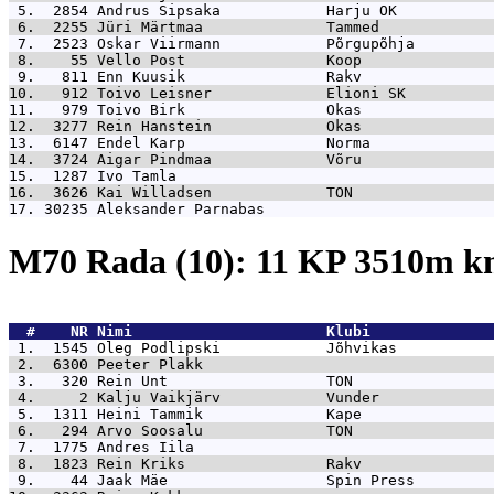
 5.  2854 
Andrus Sipsaka            Harju OK           
 6.  2255 
Jüri Märtmaa              Tammed             
 7.  2523 
Oskar Viirmann            Põrgupõhja         
 8.    55 
Vello Post                Koop               
 9.   811 
Enn Kuusik                Rakv               
10.   912 
Toivo Leisner             Elioni SK          
11.   979 
Toivo Birk                Okas               
12.  3277 
Rein Hanstein             Okas               
13.  6147 
Endel Karp                Norma              
14.  3724 
Aigar Pindmaa             Võru               
15.  1287 
Ivo Tamla                                    
16.  3626 
Kai Willadsen             TON                
17. 30235 
Aleksander Parnabas                          
M70 Rada (10): 11 KP 3510m 
  #    NR 
Nimi                      Klubi              
 1.  1545 
Oleg Podlipski            Jõhvikas           
 2.  6300 
Peeter Plakk                                 
 3.   320 
Rein Unt                  TON                
 4.     2 
Kalju Vaikjärv            Vunder             
 5.  1311 
Heini Tammik              Kape               
 6.   294 
Arvo Soosalu              TON                
 7.  1775 
Andres Iila                                  
 8.  1823 
Rein Kriks                Rakv               
 9.    44 
Jaak Mäe                  Spin Press         