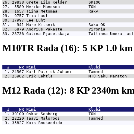
26. 29838 
Grete Liis Kelder         SK100              
27.  5589 
Merike Mändsoo            TON                
28.  1657 
Tiina Metsmaa             Rakv               
29.  9757 
Tiia Laul                                    
30. 17997 
Lee Luht                                     
31.   941 
Mare Kitsnik              Saku OK            
32.  6879 
Andrius Pakaste           Vironia            
33. 23736 
Galina Pjasetskaja        Tallinna Ümera Last
M10TR Rada (16): 5 KP 1.0 k
  #    NR 
Nimi                      Klubi              
 1. 24567 
Karl Patrick Juhani       Tammed             
 2. 25902 
Erik Lehtla               MTÜ Saku Maraton   
M12 Rada (12): 8 KP 2340m k
  #    NR 
Nimi                      Klubi              
 1. 30100 
Oskar Sooberg             TON                
 2. 22220 
Taavi Malsroos            Tammed             
 3. 35827 
Kais Boukaddida                              