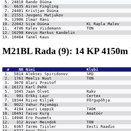
 5. 24810 
Rando Düüna                                  
 6.  6635 
Airon Fingling                               
 7. 24401 
Kristjan Düüna                               
 8. 21551 
Jevgeni Matjukov                             
 9. 12906 
Ilmar Räni                                   
10. 22042 
Siim Düüna                KL Rapla Malev     
11.  4746 
Kalev Viidemann           TON                
12. 16298 
Kevin Markus Kandelin                        
13. 10484 
Tanel Kaus                                   
M21BL Rada (9): 14 KP 4150
  #    NR 
Nimi                      Klubi              
 1.  5814 
Aleksei Spiridonov        SRD                
 2.  1761 
Meelis Nuut               TON                
 3.  3670 
Alari Preitof                                
 4. 16171 
Karl Pehk                                    
 5.  1045 
Jaan Olvet                Rakv               
 6.   991 
Erkki Laur                Certex             
 7. 18344 
Riivo Kiljak              Põrgupõhja         
 8.  9022 
Vahur Pajomägi                               
 9.  4194 
Lauri Leppik              TAOK               
10. 10491 
Taivo Kurg                Amatöör            
11. 14946 
Ero Puumets                                  
12.   312 
Aivar Meindok             TON                
13.  6367 
Tarmo Tiisler             Eesti Raadio       
14.  6727 
Arvi Tüvi                                    