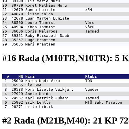
19. 39790 
Elis Marie Muru                              
20. 39789 
Romet Mathias Muru                           
21. 42679 
Sanna Lumiste             x54                
22. 40870 
Eliise Kalda                                 
23. 42678 
Luan Marten Lumiste                          
24. 38500 
Loore Tammist             Võru               
25. 40904 
Linda Tammist             Võru               
26. 36006 
Doris Malsroos            Tammed             
27. 39351 
Ruby Elisabeth Daub                          
28. 35257 
Hugo Prantsen                                
29. 35035 
Mari Prantsen                                
#16 Rada (M10TR,N10TR): 5 K
  #    NR 
Nimi                      Klubi              
 1. 25000 
Kaisa Kadi Viru           TON                
 1. 36565 
Flo Soe                                      
 3. 29533 
Nora Lisette Vaikjärv     Vunder             
 4. 27929 
Anete Kalda                                  
 5. 24567 
Karl Patrick Juhani       Tammed             
 6. 25902 
Erik Lehtla               MTÜ Saku Maraton   
 7. 26271 
Lille Liblik                                 
#2 Rada (M21B,M40): 21 KP 