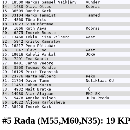
13. 18500 
Markus Samuel Vaikjärv    Vunder             
14.  1430 
Olavi Ottas               Kobras             
15. 36509 
Randin Kark                                  
16. 33104 
Marko Tammist             Tammed             
17.  4860 
Tõnu Kits                                    
18. 33823 
Siim Märtmaa                                 
19.  1066 
Ruth Aava                 Kobras             
20.  6275 
Indrek Roasto                                
21. 13460 
Tekla Liisa Vilberg       West               
22.  5942 
Kristo Kamratov                              
23. 16317 
Peep Põlluäär                                
24.   847 
Olavi Loo                 West               
25. 19016 
Raheli Vahkal             JOKA               
26.  7291 
Eva Kaarli                                   
27.  8481 
Janno Veeorg                                 
28.  3260 
Toomas Kundla                                
29. 16125 
Priit Transtok                               
30. 23776 
Marta Mälberg             Peko               
31. 21754 
Davor Tamm                Nutiklaas OÜ       
32. 11453 
Juhan Karin                                  
33.  4932 
Mait Bratka               TÜ                 
34. 14980 
Alar Alajaan              EKJ SK             
35.  5478 
Annika Nilson             Juku-Peedu         
36. 14622 
Aljona Karlõsheva                            
37. 38428 
Indrek Kaik                                  
#5 Rada (M55,M60,N35): 19 K