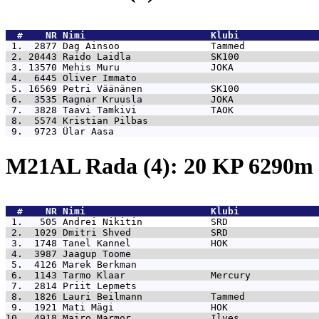
  #    NR 
Nimi                      Klubi              
 1.  2877 
Dag Ainsoo                Tammed             
 2. 20443 
Raido Laidla              SK100              
 3. 13570 
Mehis Muru                JOKA               
 4.  6445 
Oliver Immato                                
 5. 16569 
Petri Väänänen            SK100              
 6.  3535 
Ragnar Kruusla            JOKA               
 7.  3828 
Taavi Tamkivi             TAOK               
 8.  5574 
Kristian Pilbas                              
 9.  9723 
Ülar Aasa                                    
M21AL Rada (4): 20 KP 6290
  #    NR 
Nimi                      Klubi              
 1.   505 
Andrei Nikitin            SRD                
 2.  1029 
Dmitri Shved              SRD                
 3.  1748 
Tanel Kannel              HOK                
 4.  3987 
Jaagup Toome                                 
 5.  4126 
Marek Berkman                                
 6.  1143 
Tarmo Klaar               Mercury            
 7.  2814 
Priit Lepmets                                
 8.  1826 
Lauri Beilmann            Tammed             
 9.  1921 
Mati Mägi                 HOK                
10.  4918 
Mairo Marmor              Ilves              