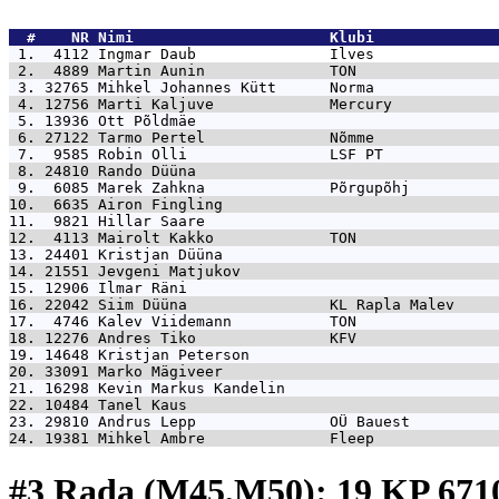
  #    NR 
Nimi                      Klubi              
 1.  4112 
Ingmar Daub               Ilves              
 2.  4889 
Martin Aunin              TON                
 3. 32765 
Mihkel Johannes Kütt      Norma              
 4. 12756 
Marti Kaljuve             Mercury            
 5. 13936 
Ott Põldmäe                                  
 6. 27122 
Tarmo Pertel              Nõmme              
 7.  9585 
Robin Olli                LSF PT             
 8. 24810 
Rando Düüna                                  
 9.  6085 
Marek Zahkna              Põrgupõhj          
10.  6635 
Airon Fingling                               
11.  9821 
Hillar Saare                                 
12.  4113 
Mairolt Kakko             TON                
13. 24401 
Kristjan Düüna                               
14. 21551 
Jevgeni Matjukov                             
15. 12906 
Ilmar Räni                                   
16. 22042 
Siim Düüna                KL Rapla Malev     
17.  4746 
Kalev Viidemann           TON                
18. 12276 
Andres Tiko               KFV                
19. 14648 
Kristjan Peterson                            
20. 33091 
Marko Mägiveer                               
21. 16298 
Kevin Markus Kandelin                        
22. 10484 
Tanel Kaus                                   
23. 29810 
Andrus Lepp               OÜ Bauest          
24. 19381 
Mihkel Ambre              Fleep              
#3 Rada (M45,M50): 19 KP 67