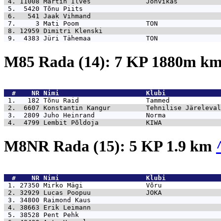
 4. 11008 
Martin Ilves              Jõhvikas           
 5.  5420 
Tõnu Piits                                   
 6.   541 
Jaak Vihmand                                 
 7.     3 
Mati Poom                 TON                
 8. 12959 
Dimitri Klenski                              
 9.  4383 
Jüri Tähemaa              TON                
M85 Rada (14): 7 KP 1880m k
  #    NR 
Nimi                      Klubi              
 1.   182 
Tõnu Raid                 Tammed             
 2.  6607 
Konstantin Kangur         Tehnilise Järeleval
 3.  2809 
Juho Heinrand             Norma              
 4.  4799 
Lembit Põldoja            KIWA               
M8NR Rada (15): 5 KP 1.9 km
  #    NR 
Nimi                      Klubi              
 1. 27350 
Mirko Mägi                Võru               
 2. 32929 
Lucas Poopuu              JOKA               
 3. 34800 
Raimond Kaus                                 
 4. 38663 
Erik Leimann                                 
 5. 38528 
Pent Pehk                                    