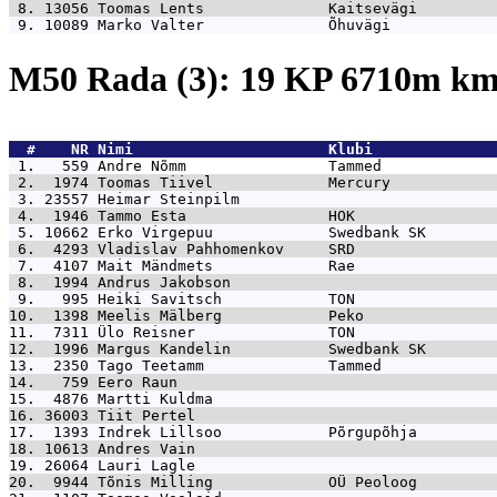
 8. 13056 
Toomas Lents              Kaitsevägi         
 9. 10089 
Marko Valter              Õhuvägi            
M50 Rada (3): 19 KP 6710m k
  #    NR 
Nimi                      Klubi              
 1.   559 
Andre Nõmm                Tammed             
 2.  1974 
Toomas Tiivel             Mercury            
 3. 23557 
Heimar Steinpilm                             
 4.  1946 
Tammo Esta                HOK                
 5. 10662 
Erko Virgepuu             Swedbank SK        
 6.  4293 
Vladislav Pahhomenkov     SRD                
 7.  4107 
Mait Mändmets             Rae                
 8.  1994 
Andrus Jakobson                              
 9.   995 
Heiki Savitsch            TON                
10.  1398 
Meelis Mälberg            Peko               
11.  7311 
Ülo Reisner               TON                
12.  1996 
Margus Kandelin           Swedbank SK        
13.  2350 
Tago Teetamm              Tammed             
14.   759 
Eero Raun                                    
15.  4876 
Martti Kuldma                                
16. 36003 
Tiit Pertel                                  
17.  1393 
Indrek Lillsoo            Põrgupõhja         
18. 10613 
Andres Vain                                  
19. 26064 
Lauri Lagle                                  
20.  9944 
Tõnis Milling             OÜ Peoloog         