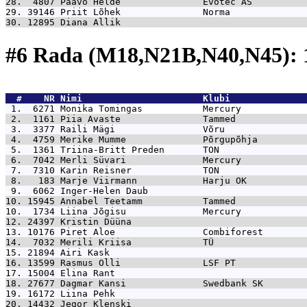
28.  4807 
Paavo Helde               Evotec AS          
29. 39146 
Priit Lõhek               Norma              
30. 12895 
Diana Allik                                  
#6 Rada (M18,N21B,N40,N45):
  #    NR 
Nimi                      Klubi              
 1.  6271 
Monika Tomingas           Mercury            
 2.  1161 
Piia Avaste               Tammed             
 3.  3377 
Raili Mägi                Võru               
 4.  4759 
Merike Mumme              Põrgupõhja         
 5.  1361 
Triina-Britt Preden       TON                
 6.  7042 
Merli Süvari              Mercury            
 7.  7310 
Karin Reisner             TON                
 8.   183 
Marje Viirmann            Harju OK           
 9.  6062 
Inger-Helen Daub                             
10. 15945 
Annabel Teetamm           Tammed             
10.  1734 
Liina Jõgisu              Mercury            
12. 24397 
Kristin Düüna                                
13. 10176 
Piret Aloe                Combiforest        
14.  7032 
Merili Kriisa             TÜ                 
15. 21894 
Airi Kask                                    
16. 13599 
Rasmus Olli               LSF PT             
17. 15004 
Elina Rant                                   
18. 27677 
Dagmar Kansi              Swedbank SK        
19. 16172 
Liina Pehk                                   
20. 14432 
Jegor Klenski                                