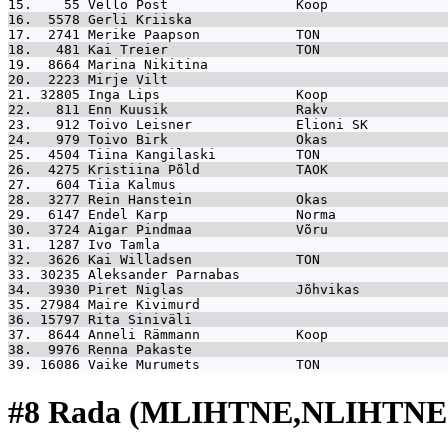
15.    55 
Vello Post                Koop               
16.  5578 
Gerli Kriiska                                
17.  2741 
Merike Paapson            TON                
18.   481 
Kai Treier                TON                
19.  8664 
Marina Nikitina                              
20.  2223 
Mirje Vilt                                   
21. 32805 
Inga Lips                 Koop               
22.   811 
Enn Kuusik                Rakv               
23.   912 
Toivo Leisner             Elioni SK          
24.   979 
Toivo Birk                Okas               
25.  4504 
Tiina Kangilaski          TON                
26.  4275 
Kristiina Põld            TAOK               
27.   604 
Tiia Kalmus                                  
28.  3277 
Rein Hanstein             Okas               
29.  6147 
Endel Karp                Norma              
30.  3724 
Aigar Pindmaa             Võru               
31.  1287 
Ivo Tamla                                    
32.  3626 
Kai Willadsen             TON                
33. 30235 
Aleksander Parnabas                          
34.  3930 
Piret Niglas              Jõhvikas           
35. 27984 
Maire Kivimurd                               
36. 15797 
Rita Siniväli                                
37.  8644 
Anneli Rämmann            Koop               
38.  9976 
Renna Pakaste                                
39. 16086 
Vaike Murumets            TON                
#8 Rada (MLIHTNE,NLIHTNE)