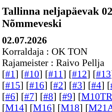
Tallinna neljapäevak 0
Nõmmeveski
02.07.2026
Korraldaja : OK TON
Rajameister : Raivo Pellja
[
#1
] [
#10
] [
#11
] [
#12
] [
#13
[
#15
] [
#16
] [
#2
] [
#3
] [
#4
] [
[
#6
] [
#7
] [
#8
] [
#9
] [
M10T
[
M14
] [
M16
] [
M18
] [
M21