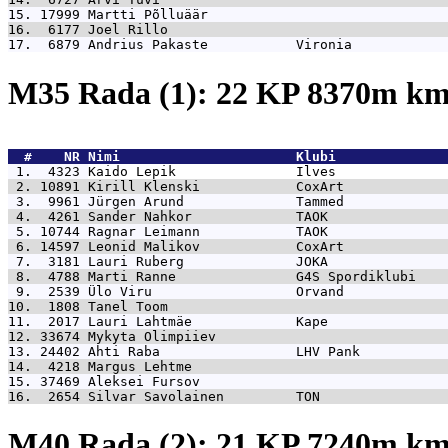
15. 17999 
Martti Põlluäär                              
16.  6177 
Joel Rillo                                   
17.  6879 
Andrius Pakaste           Vironia            
M35 Rada (1): 22 KP 8370m k
  #    NR 
Nimi                      Klubi              
 1.  4323 
Kaido Lepik               Ilves              
 2. 10891 
Kirill Klenski            CoxArt             
 3.  9961 
Jürgen Arund              Tammed             
 4.  4261 
Sander Nahkor             TAOK               
 5. 10744 
Ragnar Leimann            TAOK               
 6. 14597 
Leonid Malikov            CoxArt             
 7.  3181 
Lauri Ruberg              JOKA               
 8.  4788 
Marti Ranne               G4S Spordiklubi    
 9.  2539 
Ülo Viru                  Orvand             
10.  1808 
Tanel Toom                                   
11.  2017 
Lauri Lahtmäe             Kape               
12. 33674 
Mykyta Olimpiiev                             
13. 24402 
Ahti Raba                 LHV Pank           
14.  4218 
Margus Lehtme                                
15. 37469 
Aleksei Fursov                               
16.  2654 
Silvar Savolainen         TON                
M40 Rada (2): 21 KP 7240m k