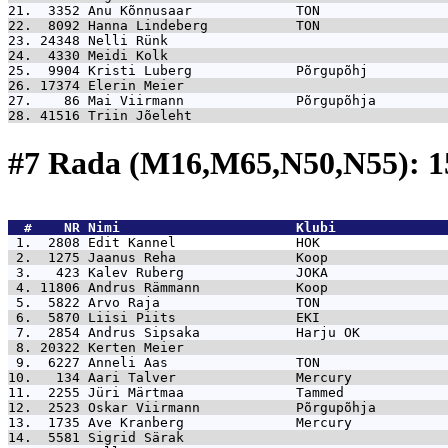
21.  3352 
Anu Kõnnusaar             TON                
22.  8092 
Hanna Lindeberg           TON                
23. 24348 
Nelli Rünk                                   
24.  4330 
Meidi Kolk                                   
25.  9904 
Kristi Luberg             Põrgupõhj          
26. 17374 
Elerin Meier                                 
27.    86 
Mai Viirmann              Põrgupõhja         
28. 41516 
Triin Jõeleht                                
#7 Rada (M16,M65,N50,N55): 
  #    NR 
Nimi                      Klubi              
 1.  2808 
Edit Kannel               HOK                
 2.  1275 
Jaanus Reha               Koop               
 3.   423 
Kalev Ruberg              JOKA               
 4. 11806 
Andrus Rämmann            Koop               
 5.  5822 
Arvo Raja                 TON                
 6.  5870 
Liisi Piits               EKI                
 7.  2854 
Andrus Sipsaka            Harju OK           
 8. 20322 
Kerten Meier                                 
 9.  6227 
Anneli Aas                TON                
10.   134 
Aari Talver               Mercury            
11.  2255 
Jüri Märtmaa              Tammed             
12.  2523 
Oskar Viirmann            Põrgupõhja         
13.  1735 
Ave Kranberg              Mercury            
14.  5581 
Sigrid Särak                                 