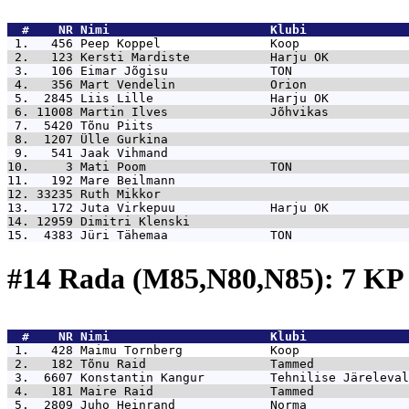
  #    NR 
Nimi                      Klubi              
 1.   456 
Peep Koppel               Koop               
 2.   123 
Kersti Mardiste           Harju OK           
 3.   106 
Eimar Jõgisu              TON                
 4.   356 
Mart Vendelin             Orion              
 5.  2845 
Liis Lille                Harju OK           
 6. 11008 
Martin Ilves              Jõhvikas           
 7.  5420 
Tõnu Piits                                   
 8.  1207 
Ülle Gurkina                                 
 9.   541 
Jaak Vihmand                                 
10.     3 
Mati Poom                 TON                
11.   192 
Mare Beilmann                                
12. 33235 
Ruth Mikkor                                  
13.   172 
Juta Virkepuu             Harju OK           
14. 12959 
Dimitri Klenski                              
15.  4383 
Jüri Tähemaa              TON                
#14 Rada (M85,N80,N85): 7 K
  #    NR 
Nimi                      Klubi              
 1.   428 
Maimu Tornberg            Koop               
 2.   182 
Tõnu Raid                 Tammed             
 3.  6607 
Konstantin Kangur         Tehnilise Järeleval
 4.   181 
Maire Raid                Tammed             
 5.  2809 
Juho Heinrand             Norma              