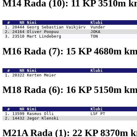
M14 Rada (10): 11 KP 3510m 
  #    NR 
Nimi                      Klubi              
 1. 20444 
Georg Sebastian Vaikjärv  Vunder             
 2. 24164 
Oliver Poopuu             JOKA               
 3. 23510 
Mart Lindeberg            TON                
M16 Rada (7): 15 KP 4680m k
  #    NR 
Nimi                      Klubi              
 1. 20322 
Kerten Meier                                 
M18 Rada (6): 16 KP 5150m k
  #    NR 
Nimi                      Klubi              
 1. 13599 
Rasmus Olli               LSF PT             
 2. 14432 
Jegor Klenski                                
M21A Rada (1): 22 KP 8370m 