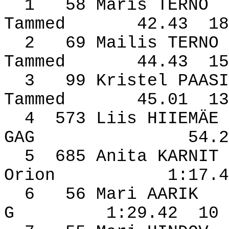
1
58 Maris TERNO
Tammed
42.43
18
2
69 Mailis TERNO
Tammed
44.43
15
3
99 Kristel PAASI
Tammed
45.01
13
4
573 Liis HIIEMÄE
GAG
54.2
5
685 Anita KARNIT
Orion
1:17.4
6
56 Mari AARIK
G
1:29.42
10