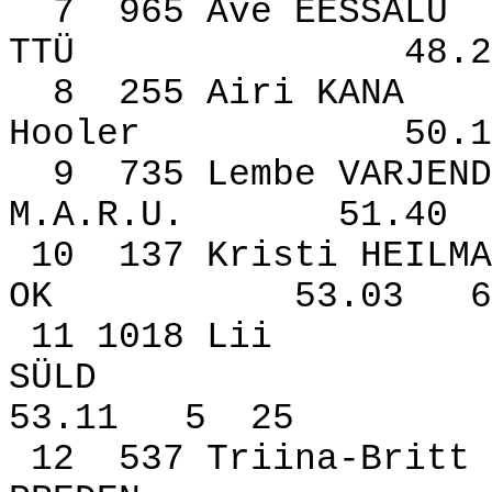
7
965 Ave EESSALU
TTÜ
48.2
8
255 Airi KANA
Hooler
50.1
9
735 Lembe VARJEND
M.A.R.U.
51.40
10
137 Kristi HEILMA
OK
53.03
6
11 1018 Lii
SÜLD
53.11
5
25
12
537 Triina-Britt