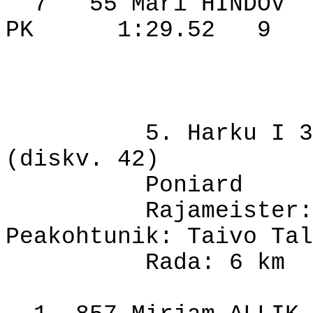
7
55 Mari HINDOV
PK
1:29.52
9
5. Harku I 3
(diskv. 42)
Poniard
Rajameister:
Peakohtunik: Taivo Tal
Rada: 6 km