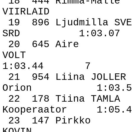
18
444 Rimma-Malle
VIIRLAID
19
896 Ljudmilla SVE
SRD
1:03.07
20
645 Aire
VOLT
1:03.44
7
21
954 Liina JOLLER
Orion
1:03.5
22
178 Tiina TAMLA
Kooperaator
1:05.4
23
147 Pirkko
KOVIN