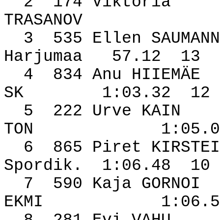
2
174 Viktoria
TRASANOV
3
535 Ellen SAUMANN
Harjumaa
57.12
13
4
834 Anu HIIEMÄE
SK
1:03.32
12
5
222 Urve KAIN
TON
1:05.0
6
865 Piret KIRSTEI
Spordik.
1:06.48
10
7
590 Kaja GORNOI
EKMI
1:06.5