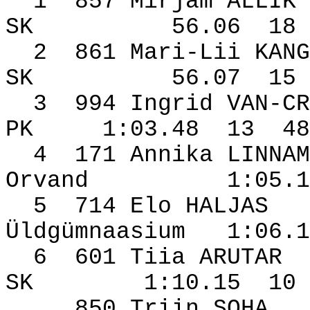
1
857 Mirjam ALLIK
SK
56.06
18
2
861 Mari-Lii KANG
SK
56.07
15
3
994 Ingrid VAN-CR
PK
1:03.48
13
48
4
171 Annika LINNAM
Orvand
1:05.1
5
714 Elo HALJAS
Üldgümnaasium
1:06.1
6
601 Tiia ARUTAR
SK
1:10.15
10
850 Triin SOHA