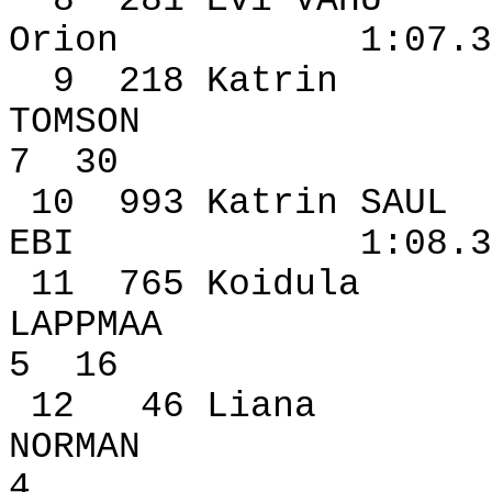
8
281 Evi VAHU
Orion
1:07.3
9
218 Katrin
TOMSON
7
30
10
993 Katrin SAUL
EBI
1:08.3
11
765 Koidula
LAPPMAA
5
16
12
46 Liana
NORMAN
4