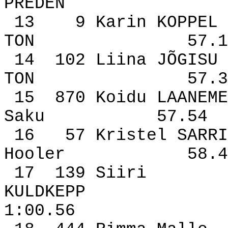
PREDEN
13
9 Karin KOPPEL
TON
57.1
14
102 Liina JÕGISU
TON
57.3
15
870 Koidu LAANEME
Saku
57.54
16
57 Kristel SARRI
Hooler
58.4
17
139 Siiri
KULDKEPP
1:00.56