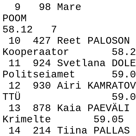
9
98 Mare
POOM
58.12
7
10
427 Reet PALOSON
Kooperaator
58.2
11
924 Svetlana DOLE
Politseiamet
59.0
12
930 Airi KAMRATOV
TTÜ
59.0
13
878 Kaia PAEVÄLI
Krimelte
59.05
14
214 Tiina PALLAS