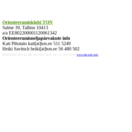
Orienteerumisklubi TON
Salme 39, Tallinn 10413
a/a EE802200001120061342
Orienteerumisneljapäevakute info
Kati Pihotalo kati[at]ton.ee 511 5249
Heiki Savitsch heiki[at]ton.ee 56 480 502
KlubiSHS(CMS) by Tak-Soft 2007-2014, ver: 1.5 2021-0110
www.tak-soft.com