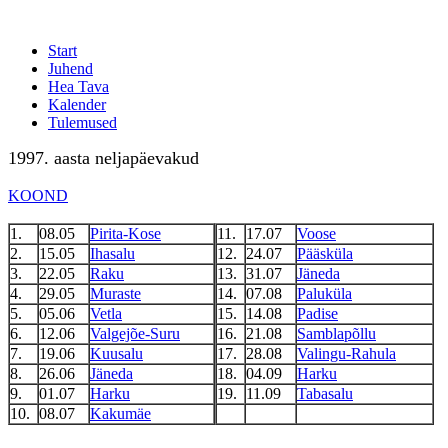
Start
Juhend
Hea Tava
Kalender
Tulemused
1997. aasta neljapäevakud
KOOND
1.
08.05
Pirita-Kose
11.
17.07
Voose
2.
15.05
Ihasalu
12.
24.07
Pääsküla
3.
22.05
Raku
13.
31.07
Jäneda
4.
29.05
Muraste
14.
07.08
Paluküla
5.
05.06
Vetla
15.
14.08
Padise
6.
12.06
Valgejõe-Suru
16.
21.08
Samblapõllu
7.
19.06
Kuusalu
17.
28.08
Valingu-Rahula
8.
26.06
Jäneda
18.
04.09
Harku
9.
01.07
Harku
19.
11.09
Tabasalu
10.
08.07
Kakumäe