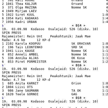
1  392 Kati ROONI                   Orvand            4
2 1041 Thea KALJUR                  Orvand            4
3  371 Olga MAZINA                  Nomme SK          4
4 1949 Mirjam LAEV                                    5
5 1922 Siret KUUL                                   1:0
6 1954 Kati KADAKAS                                 1:4
« D14 »
19.  03.09.98  Kodasoo  Osalejaid: 526 (diskv. 10)

SPIN PRESS

Rajameister: Rein Unt    Peakohtunik: Jaak Mae

Rada: 4.6 km      12 KP-d

1 2102 Karola KOOPUU                SK ORHIVAR      1:0
2  196 Tais LEONTENKO               SRD SK          1:0
3 1941 Liis KAUGE                   Nomme SK        1:1
4  852 Anneli AMBEL                 Nomme SK        1:1
5  336 Annika ALJAS                 OK Kose         1:1
« D16 »
19.  03.09.98  Kodasoo  Osalejaid: 526 (diskv. 10)

SPIN PRESS

Rajameister: Rein Unt    Peakohtunik: Jaak Mae

Rada: 4.7 km      12 KP-d

1  685 Anita KARNIT                 Orion           1:0
2 1804 Liisi OTS                                    1:0
3  986 Jane SAUMANN                 TA OK           1:1
« D18 »
19.  03.09.98  Kodasoo  Osalejaid: 526 (diskv. 10)

SPIN PRESS
