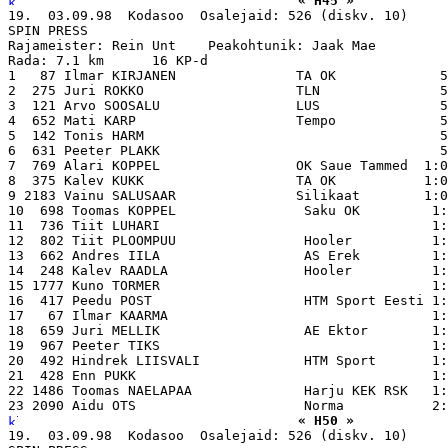
« H45 »
19.  03.09.98  Kodasoo  Osalejaid: 526 (diskv. 10)

SPIN PRESS

Rajameister: Rein Unt    Peakohtunik: Jaak Mae

Rada: 7.1 km      16 KP-d

1   87 Ilmar KIRJANEN               TA OK             5
2  275 Juri ROKKO                   TLN               5
3  121 Arvo SOOSALU                 LUS               5
4  652 Mati KARP                    Tempo             5
5  142 Tonis HARM                                     5
6  631 Peeter PLAKK                                   5
7  769 Alari KOPPEL                 OK Saue Tammed  1:0
8  375 Kalev KUKK                   TA OK           1:0
9 2183 Vainu SALUSAAR               Silikaat        1:0
10  698 Toomas KOPPEL                Saku OK         1:
11  736 Tiit LUHARI                                  1:
12  802 Tiit PLOOMPUU                Hooler          1:
13  662 Andres IILA                  AS Erek         1:
14  248 Kalev RAADLA                 Hooler          1:
15 1777 Kuno TORMER                                  1:
16  417 Peedu POST                   HTM Sport Eesti 1:
17   67 Ilmar KAARMA                                 1:
18  659 Juri MELLIK                  AE Ektor        1:
19  967 Peeter TIKS                                  1:
20  492 Hindrek LIISVALI             HTM Sport       1:
21  428 Enn PUKK                                     1:
22 1486 Toomas NAELAPAA              Harju KEK RSK   1:
« H50 »
19.  03.09.98  Kodasoo  Osalejaid: 526 (diskv. 10)
