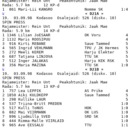
Rajameister: Rein Unt    Peakohtunik: Jaak Mae

Rada: 5.7 km      12 KP-d

« D21A »
19.  03.09.98  Kodasoo  Osalejaid: 526 (diskv. 10)

SPIN PRESS

Rajameister: Rein Unt    Peakohtunik: Jaak Mae

Rada: 5.9 km      14 KP-d

1 1346 Lilian JoESAAR               OK Voru           4
2 1132 Maris ROOSIPUU                                 4
3  916 Kirti REBANE                 Saue Tammed       5
4  565 Ingrid VEHLMANN              TPU / JK Hermes   5
5  272 Meeli KEREM                  Harju Elekter     5
6  687 Tatjana LINJOVA              TTU SK            5
7  512 Inger JALAKAS                Harju KEK RSK     5
« D21B »
19.  03.09.98  Kodasoo  Osalejaid: 526 (diskv. 10)

SPIN PRESS

Rajameister: Rein Unt    Peakohtunik: Jaak Mae

Rada: 5.7 km      13 KP-d

1  757 Lea LEPPIK                   AS Prike          4
2 1850 Aiki KULDKEPP                Saue Tammed       5
3  298 Kullike LAUR                                   5
4  537 Triina-Britt PREDEN                          1:0
5  517 Kulli ToNUS                  HOK             1:0
6  882 Mai VIIRMANN                 OK LUS          1:0
7  896 Ljudmilla SVED               SRD SK          1:0
8  444 Rimma-Malle VIIRLAID                         1:0
9  965 Ave EESSALU                  TTU             1:1