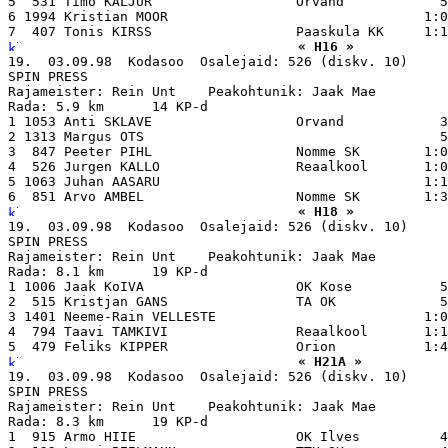
5  531 Timo KALJUR                  Orvand            5
6 1994 Kristian MOOR                                1:0
« H16 »
19.  03.09.98  Kodasoo  Osalejaid: 526 (diskv. 10)

SPIN PRESS

Rajameister: Rein Unt    Peakohtunik: Jaak Mae

Rada: 5.9 km      14 KP-d

1 1053 Anti SKLAVE                  Orvand            3
2 1313 Margus OTS                                     5
3  847 Peeter PIHL                  Nomme SK        1:0
4  526 Jurgen KALLO                 Reaalkool       1:0
5 1063 Juhan AASARU                                 1:1
« H18 »
19.  03.09.98  Kodasoo  Osalejaid: 526 (diskv. 10)

SPIN PRESS

Rajameister: Rein Unt    Peakohtunik: Jaak Mae

Rada: 8.1 km      19 KP-d

1 1006 Jaak KoIVA                   OK Kose           5
2  515 Kristjan GANS                TA OK             5
3 1401 Neeme-Rain VELLESTE                          1:0
4  794 Taavi TAMKIVI                Reaalkool       1:1
« H21A »
19.  03.09.98  Kodasoo  Osalejaid: 526 (diskv. 10)

SPIN PRESS

Rajameister: Rein Unt    Peakohtunik: Jaak Mae

Rada: 8.3 km      19 KP-d

1  915 Armo HIIE                    OK Ilves          4