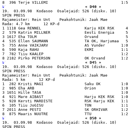
« D40 »
19.  03.09.98  Kodasoo  Osalejaid: 526 (diskv. 10)

SPIN PRESS

Rajameister: Rein Unt    Peakohtunik: Jaak Mae

Rada: 4.7 km      12 KP-d

1 1118 Gea RENNEL                   Karju KEK RSK     4
2  579 Katrin MILLNER               Eesti Energia     5
3 1617 Eha TOLM                     Orvand            5
4  535 Ellen SAUMANN                TA OK, Harjumaa   5
5  755 Anne VAIKJARV                AS Vunder       1:0
6  590 Kaja RAHU                    EKMI            1:1
7  782 Tiiu KAALEP                                  1:2
« D45 »
19.  03.09.98  Kodasoo  Osalejaid: 526 (diskv. 10)

SPIN PRESS

Rajameister: Rein Unt    Peakohtunik: Jaak Mae

Rada: 5 km      12 KP-d

1  282 Kristi MAGI                  Saku OK         1:0
2  985 Eha ARB                      Orion           1:0
3 1651 Hille TASA                                   1:0
4  921 Mare AIBAST                  Harju KEK RSK   1:0
5  920 Kersti MARDISTE              RSK Harju KEK   1:1
6  105 Tiiu JoGISU                  TON             1:1
7 2011 Anne PESTI                   SK ORHIVAR      1:2
« D50 »
19.  03.09.98  Kodasoo  Osalejaid: 526 (diskv. 10)

SPIN PRESS
