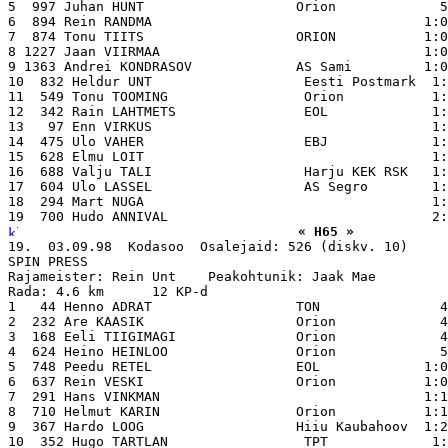
5  997 Juhan HUNT                   Orion             5
6  894 Rein RANDMA                                  1:0
7  874 Tonu TIITS                   ORION           1:0
8 1227 Jaan VIIRMAA                                 1:0
9 1363 Andrei KONDRASOV             AS Sami         1:0
10  832 Heldur UNT                   Eesti Postmark  1:
11  549 Tonu TOOMING                 Orion           1:
12  342 Rain LAHTMETS                EOL             1:
13   97 Enn VIRKUS                                   1:
14  475 Ulo VAHER                    EBJ             1:
15  628 Elmu LOIT                                    1:
16  688 Valju TALI                   Harju KEK RSK   1:
17  604 Ulo LASSEL                   AS Segro        1:
18  294 Mart NUGA                                    1:
« H65 »
19.  03.09.98  Kodasoo  Osalejaid: 526 (diskv. 10)

SPIN PRESS

Rajameister: Rein Unt    Peakohtunik: Jaak Mae

Rada: 4.6 km      12 KP-d

1   44 Henno ADRAT                  TON               4
2  232 Are KAASIK                   Orion             4
3  168 Eeli TIIGIMAGI               Orion             4
4  624 Heino HEINLOO                Orion             5
5  748 Peedu RETEL                  EOL             1:0
6  637 Rein VESKI                   Orion           1:0
7  291 Hans VINKMAN                                 1:1
8  710 Helmut KARIN                 Orion           1:1
9  367 Hardo LOOG                   Hiiu Kaubahoov  1:2
10  352 Hugo TARTLAN                 TPT             1: