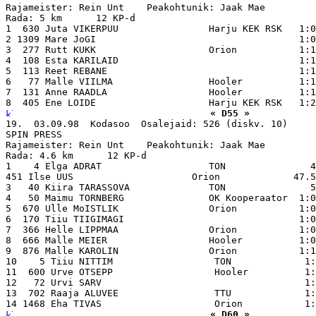
Rajameister: Rein Unt    Peakohtunik: Jaak Mae

Rada: 5 km      12 KP-d

1  630 Juta VIKERPUU                Harju KEK RSK   1:0
2 1309 Mare JoGI                                    1:0
3  277 Rutt KUKK                    Orion           1:1
4  108 Esta KARILAID                                1:1
5  113 Reet REBANE                                  1:1
6   77 Malle VIILMA                 Hooler          1:1
7  131 Anne RAADLA                  Hooler          1:1
« D55 »
19.  03.09.98  Kodasoo  Osalejaid: 526 (diskv. 10)

SPIN PRESS

Rajameister: Rein Unt    Peakohtunik: Jaak Mae

Rada: 4.6 km      12 KP-d

1    4 Elga ADRAT                   TON               4
451 Ilse UUS                     Orion             47.5
3   40 Kiira TARASSOVA              TON               5
4   50 Maimu TORNBERG               OK Kooperaator  1:0
5  670 Ulle MoISTLIK                Orion           1:0
6  170 Tiiu TIIGIMAGI                               1:0
7  366 Helle LIPPMAA                Orion           1:0
8  666 Malle MEIER                  Hooler          1:0
9  876 Malle KAROLIN                Orion           1:1
10    5 Tiiu NITTIM                  TON             1:
11  600 Urve OTSEPP                  Hooler          1:
12   72 Urvi SARV                                    1:
13  702 Raaja ALUVEE                 TTU             1:
« D60 »