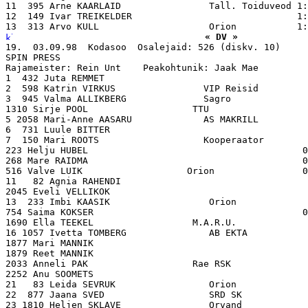
11  395 Arne KAARLAID                Tall. Toiduveod 1:
12  149 Ivar TREIKELDER                              1:
« DV »
19.  03.09.98  Kodasoo  Osalejaid: 526 (diskv. 10)

SPIN PRESS

Rajameister: Rein Unt    Peakohtunik: Jaak Mae

1  432 Juta REMMET                                     
2  598 Katrin VIRKUS                VIP Reisid         
3  945 Valma ALLIKBERG              Sagro              
1310 Sirje POOL                   TTU                  
5 2058 Mari-Anne AASARU             AS MAKRILL         
6  731 Luule BITTER                                    
7  150 Mari ROOTS                   Kooperaator        
223 Helju HUBEL                                       0
268 Mare RAIDMA                                       0
516 Valve LUIK                   Orion                0
11   82 Agnia RAHENDI                                  
2045 Eveli VELLIKOK                                    
13  233 Imbi KAASIK                  Orion             
754 Saima KOKSER                                      0
1690 Ella TEEKEL                  M.A.R.U.             
16 1057 Ivetta TOMBERG               AB EKTA           
1877 Mari MANNIK                                       
1879 Reet MANNIK                                       
2033 Anneli PAK                   Rae RSK              
2252 Anu SOOMETS                                       
21   83 Leida SEVRUK                 Orion             
22  877 Jaana SVED                   SRD SK            
23 1810 Heljen SKLAVE                Orvand            