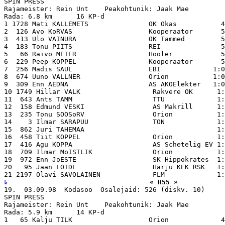
SPIN PRESS

Rajameister: Rein Unt    Peakohtunik: Jaak Mae

Rada: 6.8 km      16 KP-d

1 1728 Mati KALLEMETS               OK Okas           4
2  126 Avo KoRVAS                   Kooperaator       5
3  413 Ulo VAINURA                  OK Tammed         5
4  183 Tonu PIITS                   REI               5
5   66 Raivo MEIER                  Hooler            5
6  229 Peep KOPPEL                  Kooperaator       5
7  256 Madis SAUL                   EBI             1:0
8  674 Uuno VALLNER                 Orion           1:0
9  309 Enn AEDNA                    AS AKOElekter   1:0
10 1749 Hillar VALK                  Rakvere OK      1:
11  643 Ants TAMM                    TTU             1:
12  158 Edmund VESKI                 AS Makrill      1:
13  235 Tonu SOOSoRV                 Orion           1:
14    3 Ilmar SARAPUU                TON             1:
15  862 Juri TAHEMAA                                 1:
16  458 Tiit KOPPEL                  Orion           1:
17  416 Agu KOPPA                    AS Schetelig EV 1:
18  709 Ilmar MoISTLIK               Orion           1:
19  972 Enn JoESTE                   SK Hippokrates  1:
20   95 Jaan LOIDE                   Harju KEK RSK   1:
« H55 »
19.  03.09.98  Kodasoo  Osalejaid: 526 (diskv. 10)

SPIN PRESS

Rajameister: Rein Unt    Peakohtunik: Jaak Mae

Rada: 5.9 km      14 KP-d

1   65 Kalju TILK                   Orion             4