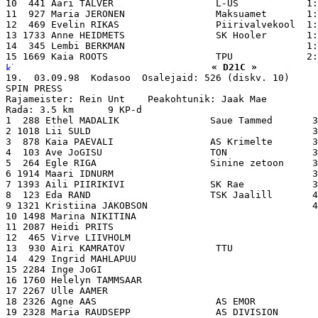
10  441 Aari TALVER                  L-US            1:
11  927 Maria JERONEN                Maksuamet       1:
12  469 Evelin RIKAS                 Piirivalvekool  1:
13 1733 Anne HEIDMETS                SK Hooler       1:
14  345 Lembi BERKMAN                                1:
« D21C »
19.  03.09.98  Kodasoo  Osalejaid: 526 (diskv. 10)

SPIN PRESS

Rajameister: Rein Unt    Peakohtunik: Jaak Mae

Rada: 3.5 km      9 KP-d

1  288 Ethel MADALIK                Saue Tammed       3
2 1018 Lii SULD                                       3
3  878 Kaia PAEVALI                 AS Krimelte       3
4  103 Ave JoGISU                   TON               3
5  264 Egle RIGA                    Sinine zetoon     3
6 1914 Maari IDNURM                                   3
7 1393 Aili PIIRIKIVI               SK Rae            3
8  123 Eda RAND                     TSK Jaalill       4
9 1321 Kristiina JAKOBSON                             4
10 1498 Marina NIKITINA                                
11 2087 Heidi PRITS                                    
12  465 Virve LIIVHOLM                                 
13  930 Airi KAMRATOV                TTU               
14  429 Ingrid MAHLAPUU                                
15 2284 Inge JoGI                                      
16 1760 Helelyn TAMMSAAR                               
17 2267 Ulle AAMER                                     
18 2326 Agne AAS                     AS EMOR           
19 2328 Maria RAUDSEPP               AS DIVISION       