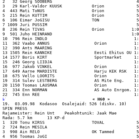
2   32 Georg SOOBERG                                  4
3   29 Karl-Valdor KUUSK            Orion             5
4  443 Mati ToNUS                   Orion             5
5  215 Rein KUTTIM                  Orion             5
6  106 Eimar JoGISU                 TON               5
7 1009 Juri PUSSIM                                    5
8  236 Rein TIVAS                   Orion           1:0
9  501 Juho HEINRAND                                1:0
10  796 Rein INDLO                                   1:
11  362 Vaabo ANNUS                  Orion           1:
12  390 Ants MAARING                                 1:
13 1505 Rein KANNIKE                 Eesti Ehitus OU 1:
14 1577 Boris KIRT                   Sportmarket     1:
15  246 Georg LIIDJA                                 1:
16  977 Jakob VINKEL                 Orion           1:
17  649 Aarne MARDISTE               Harju KEK RSK   1:
18  675 Vello LOORITS                Orion           1:
19  314 Sulev LESTBERG               AS Mite Eng.    1:
20 1150 Toomas LAUSMAA               Orion           1:
21  334 Enn NORMAN                   AS Auto Enrgom. 1:
« H60 »
19.  03.09.98  Kodasoo  Osalejaid: 526 (diskv. 10)

SPIN PRESS

Rajameister: Rein Unt    Peakohtunik: Jaak Mae

Rada: 5.7 km      13 KP-d

1  320 Tonu KIRSS                   TOVAL             5
2  724 Rein MESILA                                    5
3  998 Ain RELO                     OK Tammed         5
4  956 Toomas JoGI                                    5