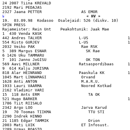
24 2007 Tiina KREVALD                                  
2192 Mari PEDAJAS                                      
« HV »
19.  03.09.98  Kodasoo  Osalejaid: 526 (diskv. 10)

SPIN PRESS

Rajameister: Rein Unt    Peakohtunik: Jaak Mae

1  430 Venda KASK                                      
442 Andres TALVER                L-US                 1
554 Risto GURJEV                 L-US                 1
2032 Veiko PAK                    Rae RSK              
5  389 Margus ESNAR                 SK Rae             
6 1426 Uku TAMMARU                                     
7  101 Janno JoGISU                 OK TON             
569 Aavi MILLNER                 Ratsaspordibaas      1
9  614 Kalju JURISMA                                   
818 Alar HEINRAND                Paaskula KK          1
1045 Mart LINNAMAGI               Orvand               
1628 Anti ANTON                   M.A.R.U.             
1933 Lauri VAARMA                 Noored Kotkad        
2162 Vladimir VARI                                     
15  118 Ants ERM                     TA OK             
521 Hugo BARKER                                       1
1786 Tiit RIISALO                                      
2342 Argo LOO                     Jarva Karud          
19   70 Toomas TIIKMA                TTU STI           
2290 Indrek HINNO                                      
21 1185 Edgar TAMMIK                 Orion             
2003 Mati LUIK                    ET Infosust.         
2289 Urmas ROASTO                                      