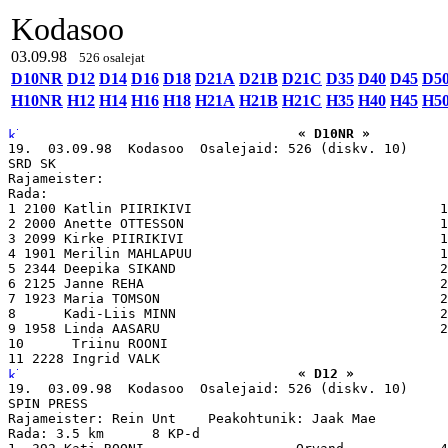
Kodasoo
03.09.98
526 osalejat
D10NR
D12
D14
D16
D18
D21A
D21B
D21C
D35
D40
D45
D5
H10NR
H12
H14
H16
H18
H21A
H21B
H21C
H35
H40
H45
H5
« D10NR »
19.  03.09.98  Kodasoo  Osalejaid: 526 (diskv. 10)

SRD SK

Rajameister:

Rada:

1 2100 Katlin PIIRIKIVI                               1
2 2000 Anette OTTESSON                                1
3 2099 Kirke PIIRIKIVI                                1
4 1901 Merilin MAHLAPUU                               1
5 2344 Deepika SIKAND                                 2
6 2125 Janne REHA                                     2
7 1923 Maria TOMSON                                   2
8      Kadi-Liis MINN                                 2
9 1958 Linda AASARU                                   2
10      Triinu ROONI                                   
« D12 »
19.  03.09.98  Kodasoo  Osalejaid: 526 (diskv. 10)

SPIN PRESS

Rajameister: Rein Unt    Peakohtunik: Jaak Mae

Rada: 3.5 km      8 KP-d
