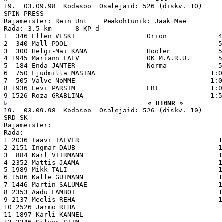
19.  03.09.98  Kodasoo  Osalejaid: 526 (diskv. 10)

SPIN PRESS

Rajameister: Rein Unt    Peakohtunik: Jaak Mae

Rada: 3.5 km      8 KP-d

1  346 Ellen VESKI                  Orion             4
2  340 Mall POOL                                      5
3  300 Helgi-Mai KANA               Hooler            5
4 1945 Mariann LAEV                 OK M.A.R.U.       5
5  184 Enda JANTER                  Norma             5
6  750 Ljudmilla MASINA                             1:0
7  505 Valve NoMME                                  1:0
8 1936 Eevi PARSIM                  EBI             1:0
« H10NR »
19.  03.09.98  Kodasoo  Osalejaid: 526 (diskv. 10)

SRD SK

Rajameister:

Rada:

1 2036 Taavi TALVER                                   1
2 2151 Ingmar DAUB                                    1
3  884 Karl VIIRMANN                                  1
4 2352 Mattis JAAMA                                   1
5 1989 Mikk TALI                                      1
6 1586 Kalle GUTMANN                                  1
7 1446 Martin SALUMAE                                 1
8 2353 Aadu LAMBOT                                    1
9 2137 Meelis REHA                                    1
10 2526 Jarmo REHA                                     
11 1897 Karli KANNEL                                   
12 2346 Silver SIIM                                    