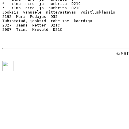
*   ilma  nime  ja  numbrita  D21C

*   ilma  nime  ja  numbrita  D21C

Jooksis  vanusele  mittevastavas  voistlusklassis

2192  Mari  Pedajas  D55

Tuhistatud, jooksid  rohelise  kaardiga

2327  Jaana  Petter  D21C

© SR