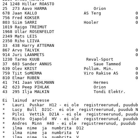
24 1248 Hillar ROASTO                                  
25  273 Aavo HARMA                   Orion             
678 Jaan KALLO                   AS Terg              0
756 Fred KOKSER                                       0
803 Siim SARRI                   Hooler               0
1019 Raigo TREIMUT                                     
1968 Ullar ROSENFELDT                                  
2349 Mats LEIS                                         
2350 Riho LIIVA                                        
33  438 Harry ATTEMAN                                  
867 Arvo TALVIK                                       0
914 Juri LAANMETS                                     0
1230 Tarmo KUUB                   Reval-Sport          
37  603 Sander ANNUS                 Saue Tammed       
639 Olev KRIST                   Pollum. Min.         0
759 Tiit SoMERMA                 Viro Rakise AS       0
810 Elmar RUBEN                                       0
41  741 Jaan VEHLMANN                Hermes            
42  623 Peep PIHLAK                  Orion             
Ei  lainud  arvesse

*   Lauri  Puskar  H12 - ei ole  registreerunud, puudub
*   Lucy  Bull  D21C-  ei ole  registreerunud, puudub N
*   Pilvi  Vettik  D21A - ei ole  registreerunud, puudu
*   Risto  Ojapold  HV - ei ole  registreerunud, puudub
*   Andres  Minn  H40 - ei ole  registreerunud, puudub 
*   ilma  nime  ja  numbrita  D12

*   ilma  nime  ja  numbrita  V

*   ilma  nime  ja  numbrita  V
