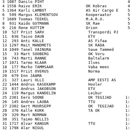
3 1087 Danilo PIHT                                    4
4 1558 Raivo ERIK                   OK Kobras         4
5 1364 Karli LAMBOT                 AS Air Cargo E    5
6  599 Margus KLEMENTSOV            Kooperaator       5
7 1689 Toomas TEEKEL                M.A.R.U.          5
8  931 Kaido GUTMANN                SK Rae            5
9  216 Rene KUTTIM                  Orion             5
10  527 Priit SARV                   Transpordi PJ     
11  836 Taivo DAUB                   ETV               
12  293 Anti KALLE                   AS Fifaa          
13 1297 Mait MANDMETS                SK RADA           
14 1049 Tanel VAINURA                Saue Tammed       
15   33 Mart SOOBERG                 OK Voru           
16  743 Marti RANNE                  Baltalarm         
17 1071 Tarmo KLAAR                  Ilves             
18  177 Marko TAMMSAAR               Vaba mees         
19 1517 Priit OVERUS                 Norma             
20  679 Enn JAAMA                                      
21  327 Lauri OLLI                   AMP EESTI AS      
22 1444 Andrus KASEKAMP              Hooler            
23  837 Andrus JAKOBSON              ETV               
24  119 Margus KANDELIN              Leibur            
25 2301 Eero SOONE                   OK TEGIJAD      1:
26  145 Andres LAUBA                 TTU             1:
27 2302 Gert MUURSEPP                OK  TEGIJAD     1:
28  376 Kalle KUKK                   TA OK           1:
29  329 Mart NORMAN                                  1:
30  351 Taimo NELLIS                                 1:
31 1717 Alvar KANGUR                 TTU             1:
32 1798 Alar NIGUL                                   1: