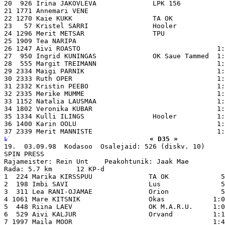
20  926 Irina JAKOVLEVA              LPK 156           
21 1771 Annemari VENE                                  
22 1270 Kaie KUKK                    TA OK             
23   57 Kristel SARRI                Hooler            
24 1296 Merit METSAR                 TPU               
25 1909 Tea NARIPA                                     
26 1247 Aivi ROASTO                                  1:
27  950 Ingrid KUNINGAS              OK Saue Tammed  1:
28  555 Margit TREIMANN                              1:
29 2334 Maigi PARNIK                                 1:
30 2333 Ruth OPER                                    1:
31 2332 Kristin PEEBO                                1:
32 2335 Merike MUMME                                 1:
33 1152 Natalia LAUSMAA                              1:
34 1802 Veronika KUBAR                               1:
35 1334 Kulli ILINGS                 Hooler          1:
36 1400 Karin OOLU                                   1:
« D35 »
19.  03.09.98  Kodasoo  Osalejaid: 526 (diskv. 10)

SPIN PRESS

Rajameister: Rein Unt    Peakohtunik: Jaak Mae

Rada: 5.7 km      12 KP-d

1  224 Marika KIRSSPUU              TA OK             5
2  198 Imbi SAVI                    Lus               5
3  311 Lea RANI-OJAMAE              Orion             5
4 1061 Mare KITSNIK                 Okas            1:0
5  448 Riina LAEV                   OK M.A.R.U.     1:0
6  529 Aivi KALJUR                  Orvand          1:1
7 1997 Maila MOOR                                   1:4