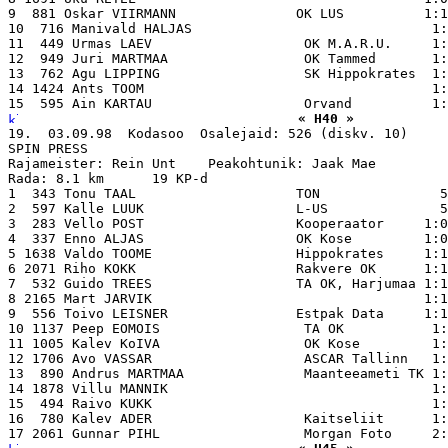
9  881 Oskar VIIRMANN               OK LUS          1:1
10  716 Manivald HALJAS                              1:
11  449 Urmas LAEV                   OK M.A.R.U.     1:
12  949 Juri MARTMAA                 OK Tammed       1:
13  762 Agu LIPPING                  SK Hippokrates  1:
14 1424 Ants TOOM                                    1:
« H40 »
19.  03.09.98  Kodasoo  Osalejaid: 526 (diskv. 10)

SPIN PRESS

Rajameister: Rein Unt    Peakohtunik: Jaak Mae

Rada: 8.1 km      19 KP-d

1  343 Tonu TAAL                    TON               5
2  597 Kalle LUUK                   L-US              5
3  283 Vello POST                   Kooperaator     1:0
4  337 Enno ALJAS                   OK Kose         1:0
5 1638 Valdo TOOME                  Hippokrates     1:1
6 2071 Riho KOKK                    Rakvere OK      1:1
7  532 Guido TREES                  TA OK, Harjumaa 1:1
8 2165 Mart JARVIK                                  1:1
9  556 Toivo LEISNER                Estpak Data     1:1
10 1137 Peep EOMOIS                  TA OK           1:
11 1005 Kalev KoIVA                  OK Kose         1:
12 1706 Avo VASSAR                   ASCAR Tallinn   1:
13  890 Andrus MARTMAA               Maanteeameti TK 1:
14 1878 Villu MANNIK                                 1:
15  494 Raivo KUKK                                   1:
16  780 Kalev ADER                   Kaitseliit      1: