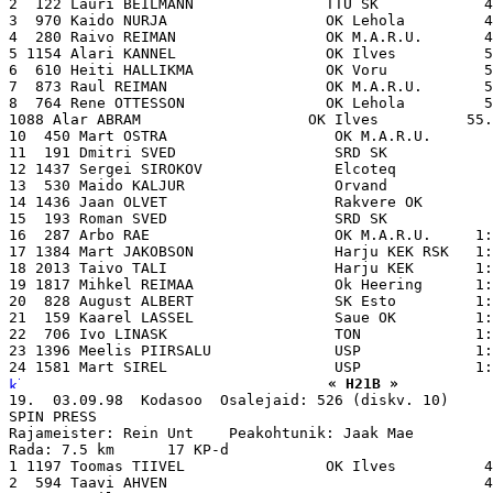
2  122 Lauri BEILMANN               TTU SK            4
3  970 Kaido NURJA                  OK Lehola         4
4  280 Raivo REIMAN                 OK M.A.R.U.       4
5 1154 Alari KANNEL                 OK Ilves          5
6  610 Heiti HALLIKMA               OK Voru           5
7  873 Raul REIMAN                  OK M.A.R.U.       5
8  764 Rene OTTESSON                OK Lehola         5
1088 Alar ABRAM                   OK Ilves          55.
10  450 Mart OSTRA                   OK M.A.R.U.       
11  191 Dmitri SVED                  SRD SK            
12 1437 Sergei SIROKOV               Elcoteq           
13  530 Maido KALJUR                 Orvand            
14 1436 Jaan OLVET                   Rakvere OK        
15  193 Roman SVED                   SRD SK            
16  287 Arbo RAE                     OK M.A.R.U.     1:
17 1384 Mart JAKOBSON                Harju KEK RSK   1:
18 2013 Taivo TALI                   Harju KEK       1:
19 1817 Mihkel REIMAA                Ok Heering      1:
20  828 August ALBERT                SK Esto         1:
21  159 Kaarel LASSEL                Saue OK         1:
22  706 Ivo LINASK                   TON             1:
23 1396 Meelis PIIRSALU              USP             1:
« H21B »
19.  03.09.98  Kodasoo  Osalejaid: 526 (diskv. 10)

SPIN PRESS

Rajameister: Rein Unt    Peakohtunik: Jaak Mae

Rada: 7.5 km      17 KP-d

1 1197 Toomas TIIVEL                OK Ilves          4
2  594 Taavi AHVEN                                    4