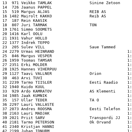
13  971 Veikko TAMLAK                Sinine Zetoon     
14  726 Jaanus PAPPEL                                  
15  519 Margus ALJAS                 REIB AS           
16 1482 Mairolt KAKKO                Reib AS           
17  187 Rein KAASIK                                    
18  807 Juri TARMAK                  TON               
19 1761 Simmo SOOMETS                                  
20 1416 Karl OOLU                                      
21 1931 Vahur HOLLO                                    
22 1377 Indrek TEPPO                                   
23  205 Sulev VILL                   Saue Tammed       
24 2279 Urmas HEINRAND                               1:
25  846 Margus VESPER                                1:
26 1959 Toomas TAMSAR                                1:
27 2351 Erki MOLDER                                  1:
28 1925 Hannes VIHERPUU                              1:
29 1127 Taavi VALLNER                Orion           1:
30  463 Arvi TUVI                                    1:
31 2239 Tarmo TIISLER                Eesti Raadio    1:
32 1940 Kuido KUUL                                   1:
33  929 Ardo KAMRATOV                AS Klementi     1:
34 1985 Jaak KUMNIK                                  1:
35  157 Ullar TEDER                  TA O            1:
36 2297 Lauri VALLASTE                               1:
37 2073 Andres ROOSMA                Eesti Telefon   1:
38 2163 Lauri MADJAK                                 1:
39 2021 Priit SARV                   Transpordi JJ   1:
40 2181 Tarmo PETERSON               Ok Orvand       1:
41 2340 Kristjan HANNI                               1:
42 2199 Juhan IDNURM                                 1: