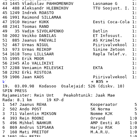
43 1445 Vladislav PAHHOMENKOV        Lasnamae G      1:
44  488 Aleksandr HLEBNIKOV          TTU Soojust. I. 1:
45 1249 Indrek ROASTO                                1:
46 1991 Raimond SILLAMAA                             1:
47 1910 Heinar KUKK                  Eesti Coca-Cola 1:
48 2341 Toomas RAND                                  1:
49   35 Vadim SIVOLAPENKO            Datlin          1:
50 2002 Veikko DANILAS               ET Infosust.    1:
51  885 Jaanus PAEVALI               AS Krimelte     1:
52  467 Urmas NIGUL                  Piirivalvekool  1:
53  973 Urmas REIKOP                 Sinine Zetoon   1:
54 1618 Tonu LILLSAAR                Rapla Telef.v.  1:
55 1995 Erik MOOR                                    1:
56 2345 Alo VALLIKIVI                                1:
57 2288 Veniamin MILEVSKI            EKTA            1:
58 2292 Erki RISTOJA                                 1:
« H35 »
19.  03.09.98  Kodasoo  Osalejaid: 526 (diskv. 10)

SPIN PRESS

Rajameister: Rein Unt    Peakohtunik: Jaak Mae

Rada: 8.1 km      19 KP-d

1  547 Jaanus REHA                  Kooperaator       5
2  502 Ando POST                    SK Norma          5
3  711 Valentin MIKSON              Nomme KJK         5
4  393 Rein ROONI                   Orvand          1:0
5  496 Mihkel NAHKUR                AMP Eesti AS    1:0
6  869 Andrus SIPSAKA               Harju RSK       1:0
7  160 Mati PREITOF                 M.A.R.U.        1:0
8 1691 Uku RETEL                                    1:0