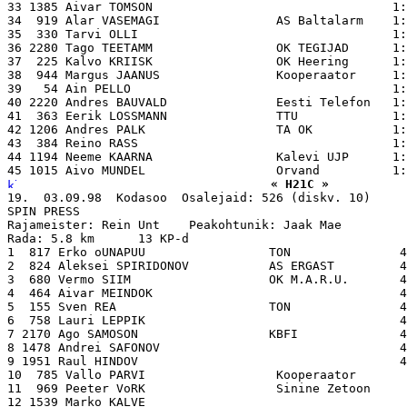
33 1385 Aivar TOMSON                                 1:
34  919 Alar VASEMAGI                AS Baltalarm    1:
35  330 Tarvi OLLI                                   1:
36 2280 Tago TEETAMM                 OK TEGIJAD      1:
37  225 Kalvo KRIISK                 OK Heering      1:
38  944 Margus JAANUS                Kooperaator     1:
39   54 Ain PELLO                                    1:
40 2220 Andres BAUVALD               Eesti Telefon   1:
41  363 Eerik LOSSMANN               TTU             1:
42 1206 Andres PALK                  TA OK           1:
43  384 Reino RASS                                   1:
44 1194 Neeme KAARNA                 Kalevi UJP      1:
« H21C »
19.  03.09.98  Kodasoo  Osalejaid: 526 (diskv. 10)

SPIN PRESS

Rajameister: Rein Unt    Peakohtunik: Jaak Mae

Rada: 5.8 km      13 KP-d

1  817 Erko oUNAPUU                 TON               4
2  824 Aleksei SPIRIDONOV           AS ERGAST         4
3  680 Vermo SIIM                   OK M.A.R.U.       4
4  464 Aivar MEINDOK                                  4
5  155 Sven REA                     TON               4
6  758 Lauri LEPPIK                                   4
7 2170 Ago SAMOSON                  KBFI              4
8 1478 Andrei SAFONOV                                 4
9 1951 Raul HINDOV                                    4
10  785 Vallo PARVI                  Kooperaator       
11  969 Peeter VoRK                  Sinine Zetoon     
12 1539 Marko KALVE                                    