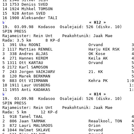
13 1753 Deniss SVED                                    
14 1924 Mihkel TOMSON                                  
15  928 Anton SVED                                     
« H12 »
19.  03.09.98  Kodasoo  Osalejaid: 526 (diskv. 10)

SPIN PRESS

Rajameister: Rein Unt    Peakohtunik: Jaak Mae

Rada: 3.5 km      8 KP-d

1  391 Uku ROONI                    Orvand            3
2 1117 Mattias RENNEL               Harju KEK RSK     3
3  338 Andres ALJAS                 OK Kose           4
4  271 Hannes KEREM                 Keila AK          4
5 1311 Ott KARTAU                   Orvand            5
6 2172 Karl SAMOSON                                   5
7  243 Jorgen VAIKJARV              21. KK            5
8  120 Marek BERKMAN                                  5
9  883 Ott VIIRMANN                 Kehra PK        1:0
10 1911 Laur UUSBERG                                 1:
« H14 »
19.  03.09.98  Kodasoo  Osalejaid: 526 (diskv. 10)

SPIN PRESS

Rajameister: Rein Unt    Peakohtunik: Jaak Mae

Rada: 5 km      12 KP-d

1  918 Tanel TAAL                                     4
2  806 Jaan TARMAK                  Reaalkool, TON    4
3  872 Lauri MALSROOS               Orion             5
4 1044 Helmet SKLAVE                Orvand            5