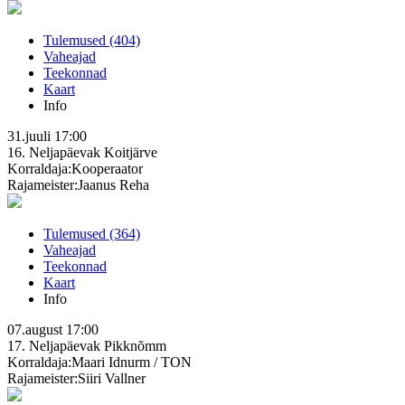
Tulemused (404)
Vaheajad
Teekonnad
Kaart
Info
31.juuli
17:00
16. Neljapäevak
Koitjärve
Korraldaja:Kooperaator
Rajameister:Jaanus Reha
Tulemused (364)
Vaheajad
Teekonnad
Kaart
Info
07.august
17:00
17. Neljapäevak
Pikknõmm
Korraldaja:Maari Idnurm / TON
Rajameister:Siiri Vallner