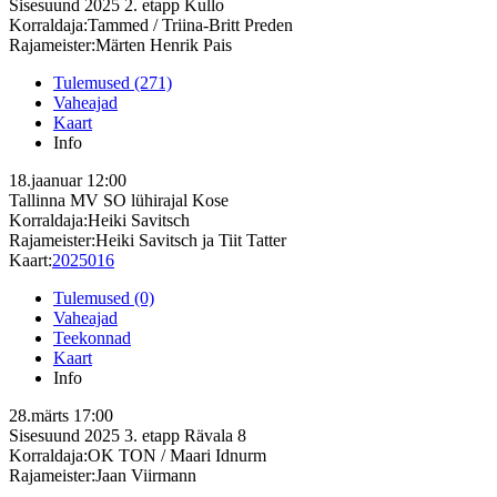
Sisesuund 2025 2. etapp
Kullo
Korraldaja:Tammed / Triina-Britt Preden
Rajameister:Märten Henrik Pais
Tulemused (271)
Vaheajad
Kaart
Info
18.jaanuar
12:00
Tallinna MV SO lühirajal
Kose
Korraldaja:Heiki Savitsch
Rajameister:Heiki Savitsch ja Tiit Tatter
Kaart:
2025016
Tulemused (0)
Vaheajad
Teekonnad
Kaart
Info
28.märts
17:00
Sisesuund 2025 3. etapp
Rävala 8
Korraldaja:OK TON / Maari Idnurm
Rajameister:Jaan Viirmann