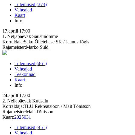
Tulemused (373)
Vaheajad
Kaart
Info
17.aprill
17:00
1. Neljapäevak
Saustinõmme
Korraldaja:Saku Õlletehase SK / Jaanus Jõgis
Rajameister:Marko Süld
Tulemused (461)
Vaheajad
Teekonnad
Kaart
Info
24.aprill
17:00
2. Neljapäevak
Kuusalu
Korraldaja:TLÜ Rekreatsioon / Mait Tõnisson
Rajameister:Mait Tõnisson
Kaart:
2025031
Tulemused (451)
Vaheajad