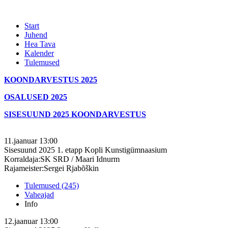
Start
Juhend
Hea Tava
Kalender
Tulemused
KOONDARVESTUS 2025
OSALUSED 2025
SISESUUND 2025 KOONDARVESTUS
11.jaanuar
13:00
Sisesuund 2025 1. etapp
Kopli Kunstigümnaasium
Korraldaja:SK SRD / Maari Idnurm
Rajameister:Sergei Rjabõškin
Tulemused (245)
Vaheajad
Info
12.jaanuar
13:00