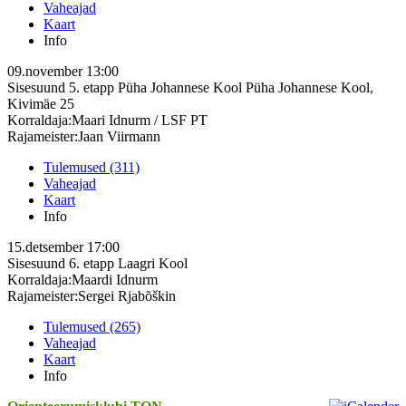
Vaheajad
Kaart
Info
09.november
13:00
Sisesuund 5. etapp Püha Johannese Kool
Püha Johannese Kool,
Kivimäe 25
Korraldaja:Maari Idnurm / LSF PT
Rajameister:Jaan Viirmann
Tulemused (311)
Vaheajad
Kaart
Info
15.detsember
17:00
Sisesuund 6. etapp
Laagri Kool
Korraldaja:Maardi Idnurm
Rajameister:Sergei Rjabõškin
Tulemused (265)
Vaheajad
Kaart
Info