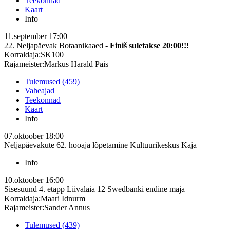
Teekonnad
Kaart
Info
11.september
17:00
22. Neljapäevak
Botaanikaaed -
Finiš suletakse 20:00!!!
Korraldaja:SK100
Rajameister:Markus Harald Pais
Tulemused (459)
Vaheajad
Teekonnad
Kaart
Info
07.oktoober
18:00
Neljapäevakute 62. hooaja lõpetamine
Kultuurikeskus Kaja
Info
10.oktoober
16:00
Sisesuund 4. etapp
Liivalaia 12 Swedbanki endine maja
Korraldaja:Maari Idnurm
Rajameister:Sander Annus
Tulemused (439)