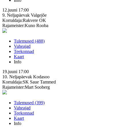
Info
12.juuni
17:00
9. Neljapäevak
Valgejõe
Korraldaja:Rakvere OK
Rajameister:Kuno Rooba
Tulemused (488)
Vaheajad
Teekonnad
Kaart
Info
19.juuni
17:00
10. Neljapäevak
Kodasoo
Korraldaja:SK Saue Tammed
Rajameister:Mart Sooberg
Tulemused (399)
Vaheajad
Teekonnad
Kaart
Info