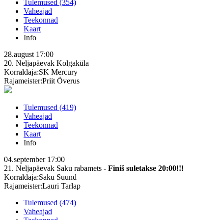
Tulemused (354)
Vaheajad
Teekonnad
Kaart
Info
28.august
17:00
20. Neljapäevak
Kolgaküla
Korraldaja:SK Mercury
Rajameister:Priit Överus
Tulemused (419)
Vaheajad
Teekonnad
Kaart
Info
04.september
17:00
21. Neljapäevak
Saku rabamets -
Finiš suletakse 20:00!!!
Korraldaja:Saku Suund
Rajameister:Lauri Tarlap
Tulemused (474)
Vaheajad