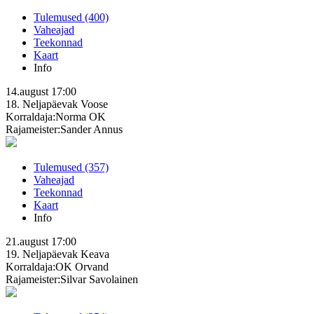
Tulemused (400)
Vaheajad
Teekonnad
Kaart
Info
14.august
17:00
18. Neljapäevak
Voose
Korraldaja:Norma OK
Rajameister:Sander Annus
Tulemused (357)
Vaheajad
Teekonnad
Kaart
Info
21.august
17:00
19. Neljapäevak
Keava
Korraldaja:OK Orvand
Rajameister:Silvar Savolainen