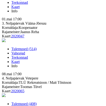
Teekonnad
Kaart
Info
01.mai
17:00
3. Neljapäevak
Vääna-Jõesuu
Korraldaja:Kooperaator
Rajameister:Jaanus Reha
Kaart:
2020047
Tulemused (514)
Vaheajad
Teekonnad
Kaart
Info
08.mai
17:00
4. Neljapäevak
Vetepere
Korraldaja:TLÜ Rekreatsioon / Mait Tõnisson
Rajameister:Toomas Tiivel
Kaart:
2020065
Tulemused (408)