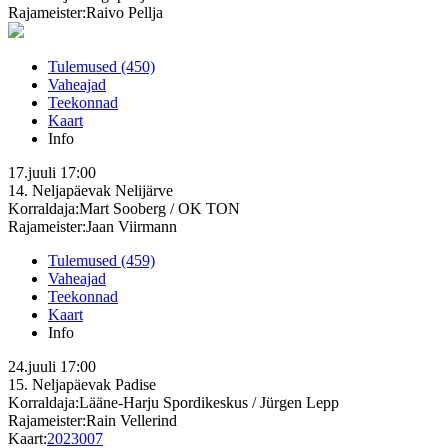
Rajameister:Raivo Pellja
Tulemused (450)
Vaheajad
Teekonnad
Kaart
Info
17.juuli
17:00
14. Neljapäevak
Nelijärve
Korraldaja:Mart Sooberg / OK TON
Rajameister:Jaan Viirmann
Tulemused (459)
Vaheajad
Teekonnad
Kaart
Info
24.juuli
17:00
15. Neljapäevak
Padise
Korraldaja:Lääne-Harju Spordikeskus / Jürgen Lepp
Rajameister:Rain Vellerind
Kaart:
2023007