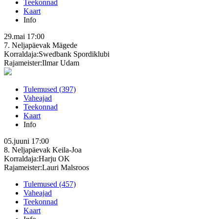
Teekonnad
Kaart
Info
29.mai
17:00
7. Neljapäevak
Mägede
Korraldaja:Swedbank Spordiklubi
Rajameister:Ilmar Udam
Tulemused (397)
Vaheajad
Teekonnad
Kaart
Info
05.juuni
17:00
8. Neljapäevak
Keila-Joa
Korraldaja:Harju OK
Rajameister:Lauri Malsroos
Tulemused (457)
Vaheajad
Teekonnad
Kaart