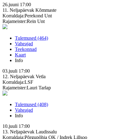
26.juuni
17:00
11. Neljapäevak
Kõmmaste
Korraldaja:Perekond Unt
Rajameister:Rein Unt
Tulemused (464)
Vaheajad
Teekonnad
Kaart
Info
03.juuli
17:00
12. Neljapäevak
Vetla
Korraldaja:LSF
Rajameister:Lauri Tarlap
Tulemused (408)
Vaheajad
Info
10.juuli
17:00
13. Neljapäevak
Laudissalu
Korraldaja:Põrgupõhja OK / Indrek Lillsoo