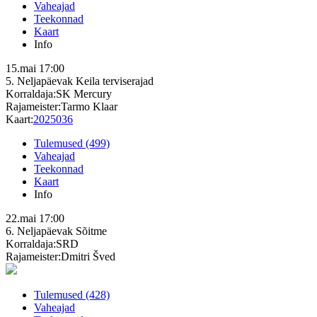
Vaheajad
Teekonnad
Kaart
Info
15.mai
17:00
5. Neljapäevak
Keila terviserajad
Korraldaja:SK Mercury
Rajameister:Tarmo Klaar
Kaart:
2025036
Tulemused (499)
Vaheajad
Teekonnad
Kaart
Info
22.mai
17:00
6. Neljapäevak
Sõitme
Korraldaja:SRD
Rajameister:Dmitri Šved
Tulemused (428)
Vaheajad