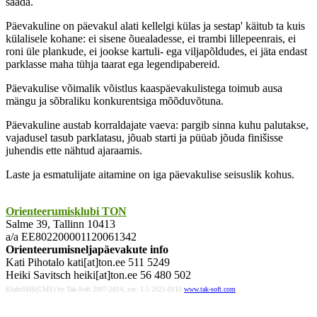
saada.
Päevakuline on päevakul alati kellelgi külas ja sestap' käitub ta kuis
külalisele kohane: ei sisene õuealadesse, ei trambi lillepeenrais, ei
roni üle plankude, ei jookse kartuli- ega viljapõldudes, ei jäta endast
parklasse maha tühja taarat ega legendipabereid.
Päevakulise võimalik võistlus kaaspäevakulistega toimub ausa
mängu ja sõbraliku konkurentsiga mõõduvõtuna.
Päevakuline austab korraldajate vaeva: pargib sinna kuhu palutakse,
vajadusel tasub parklatasu, jõuab starti ja püüab jõuda finišisse
juhendis ette nähtud ajaraamis.
Laste ja esmatulijate aitamine on iga päevakulise seisuslik kohus.
Orienteerumisklubi TON
Salme 39, Tallinn 10413
a/a EE802200001120061342
Orienteerumisneljapäevakute info
Kati Pihotalo kati[at]ton.ee 511 5249
Heiki Savitsch heiki[at]ton.ee 56 480 502
KlubiSHS(CMS) by Tak-Soft 2007-2014, ver: 1.5 2021-0110
www.tak-soft.com