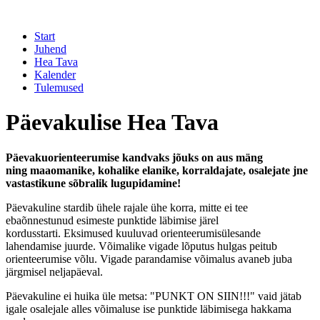
Start
Juhend
Hea Tava
Kalender
Tulemused
Päevakulise Hea Tava
Päevakuorienteerumise kandvaks jõuks on aus mäng
ning maaomanike, kohalike elanike, korraldajate, osalejate jne
vastastikune sõbralik lugupidamine!
Päevakuline stardib ühele rajale ühe korra, mitte ei tee
ebaõnnestunud esimeste punktide läbimise järel
kordusstarti. Eksimused kuuluvad orienteerumisülesande
lahendamise juurde. Võimalike vigade lõputus hulgas peitub
orienteerumise võlu. Vigade parandamise võimalus avaneb juba
järgmisel neljapäeval.
Päevakuline ei huika üle metsa: "PUNKT ON SIIN!!!" vaid jätab
igale osalejale alles võimaluse ise punktide läbimisega hakkama