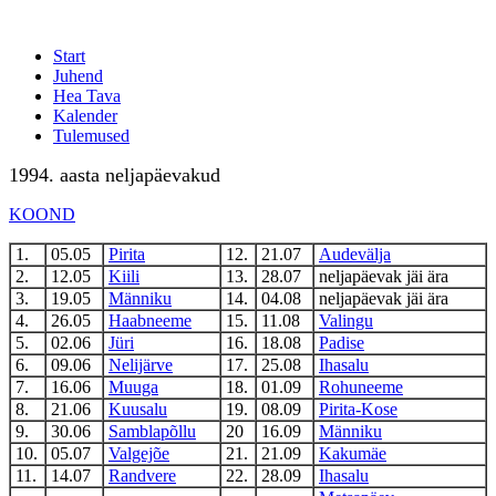
Start
Juhend
Hea Tava
Kalender
Tulemused
1994. aasta neljapäevakud
KOOND
1.
05.05
Pirita
12.
21.07
Audevälja
2.
12.05
Kiili
13.
28.07
neljapäevak jäi ära
3.
19.05
Männiku
14.
04.08
neljapäevak jäi ära
4.
26.05
Haabneeme
15.
11.08
Valingu
5.
02.06
Jüri
16.
18.08
Padise
6.
09.06
Nelijärve
17.
25.08
Ihasalu
7.
16.06
Muuga
18.
01.09
Rohuneeme
8.
21.06
Kuusalu
19.
08.09
Pirita-Kose
9.
30.06
Samblapõllu
20
16.09
Männiku
10.
05.07
Valgejõe
21.
21.09
Kakumäe
11.
14.07
Randvere
22.
28.09
Ihasalu