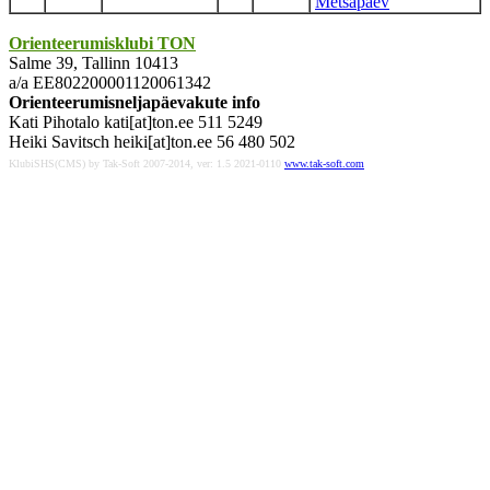
Metsapäev
Orienteerumisklubi TON
Salme 39, Tallinn 10413
a/a EE802200001120061342
Orienteerumisneljapäevakute info
Kati Pihotalo kati[at]ton.ee 511 5249
Heiki Savitsch heiki[at]ton.ee 56 480 502
KlubiSHS(CMS) by Tak-Soft 2007-2014, ver: 1.5 2021-0110
www.tak-soft.com